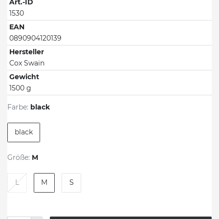
Art.-ID
1530
EAN
0890904120139
Hersteller
Cox Swain
Gewicht
1500 g
Farbe:
black
black
Größe:
M
L
M
S