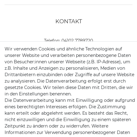
KONTAKT
Telefon:
04102 7789720
Wir verwenden Cookies und ähnliche Technologien auf
Mail:
kundenservice@motionandsports.de
unserer Website und verarbeiten personenbezogene Daten
von Besucher:innen unserer Webseite (z.B. IP-Adresse), um
Jochim-Klindt-Str. 5
z.B. Inhalte und Anzeigen zu personalisieren, Medien von
22926 Ahrensburg
Drittanbietern einzubinden oder Zugriffe auf unsere Website
zu analysieren. Die Datenverarbeitung erfolgt erst durch
gesetzte Cookies. Wir teilen diese Daten mit Dritten, die wir
in den Einstellungen benennen.
Die Datenverarbeitung kann mit Einwilligung oder aufgrund
eines berechtigten Interesses erfolgen. Die Zustimmung
kann erteilt oder abgelehnt werden. Es besteht das Recht,
nicht einzuwilligen und die Einwilligung zu einem späteren
Schnellversand auf Facebook
Schnellversand auf Twitter
Schnellversand auf YouTube
Schnellversand auf In
Schnellversand a
Schnellvers
Schne
Zeitpunkt zu ändern oder zu widerrufen. Weitere
Informationen zur Verwendung personenbezogener Daten