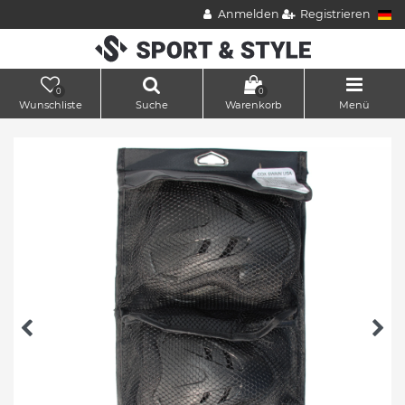
Anmelden
Registrieren
0
0
Wunschliste
Suche
Warenkorb
Menü