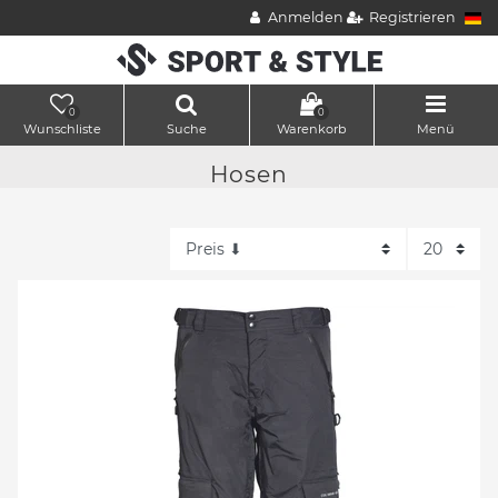
Anmelden
Registrieren
0
0
Wunschliste
Suche
Warenkorb
Menü
Hosen