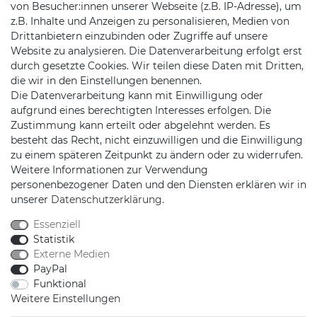
KONTAKT
von Besucher:innen unserer Webseite (z.B. IP-Adresse), um
z.B. Inhalte und Anzeigen zu personalisieren, Medien von
Drittanbietern einzubinden oder Zugriffe auf unsere
Telefon:
04102 7789720
Website zu analysieren. Die Datenverarbeitung erfolgt erst
durch gesetzte Cookies. Wir teilen diese Daten mit Dritten,
Mail:
kundenservice@motionandsports.de
die wir in den Einstellungen benennen.
Die Datenverarbeitung kann mit Einwilligung oder
Jochim-Klindt-Str. 5
aufgrund eines berechtigten Interesses erfolgen. Die
22926 Ahrensburg
Zustimmung kann erteilt oder abgelehnt werden. Es
besteht das Recht, nicht einzuwilligen und die Einwilligung
zu einem späteren Zeitpunkt zu ändern oder zu widerrufen.
Weitere Informationen zur Verwendung
personenbezogener Daten und den Diensten erklären wir in
unserer
Daten­schutz­erklärung
.
Essenziell
Schnellversand auf Facebook
Schnellversand auf Twitter
Schnellversand auf YouTube
Schnellversand auf In
Schnellversand a
Schnellvers
Schne
Statistik
Externe Medien
PayPal
Funktional
Weitere Einstellungen
2026 Schnellversand
| copyright & design by mediaria®