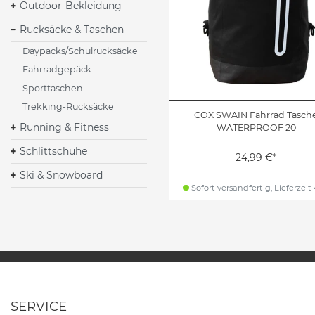
Outdoor-Bekleidung
Rucksäcke & Taschen
Daypacks/Schulrucksäcke
Fahrradgepäck
Sporttaschen
Trekking-Rucksäcke
COX SWAIN Fahrrad Tasch
Running & Fitness
WATERPROOF 20
Schlittschuhe
24,99 €*
Ski & Snowboard
Sofort versandfertig, Lieferzeit
SERVICE