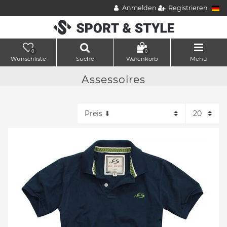
Anmelden
Registrieren
0
0
Wunschliste
Suche
Warenkorb
Menü
Assessoires