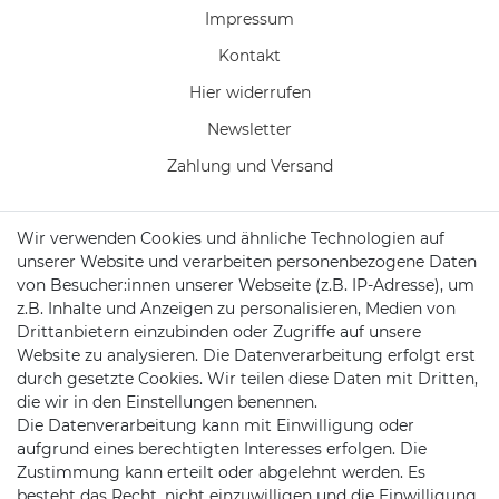
Impressum
Kontakt
Hier widerrufen
Newsletter
Zahlung und Versand
Wir verwenden Cookies und ähnliche Technologien auf
unserer Website und verarbeiten personenbezogene Daten
KONTAKT
von Besucher:innen unserer Webseite (z.B. IP-Adresse), um
z.B. Inhalte und Anzeigen zu personalisieren, Medien von
Drittanbietern einzubinden oder Zugriffe auf unsere
Telefon:
04102 7789720
Website zu analysieren. Die Datenverarbeitung erfolgt erst
durch gesetzte Cookies. Wir teilen diese Daten mit Dritten,
Mail:
kundenservice@motionandsports.de
die wir in den Einstellungen benennen.
Die Datenverarbeitung kann mit Einwilligung oder
Jochim-Klindt-Str. 5
aufgrund eines berechtigten Interesses erfolgen. Die
22926 Ahrensburg
Zustimmung kann erteilt oder abgelehnt werden. Es
besteht das Recht, nicht einzuwilligen und die Einwilligung