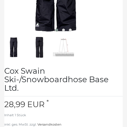
Cox Swain
Ski-/Snowboardhose Base
Ltd.
*
28,99 EUR
Inhalt
1
Stück
inkl. ges. MwSt. zzgl.
Versandkosten