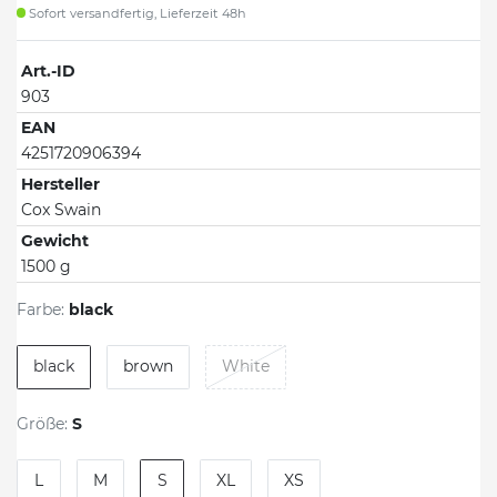
Sofort versandfertig, Lieferzeit 48h
Art.-ID
903
EAN
4251720906394
Hersteller
Cox Swain
Gewicht
1500 g
Farbe:
black
black
brown
White
Größe:
S
L
M
S
XL
XS