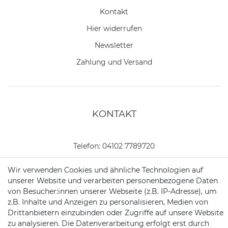
Kontakt
Hier widerrufen
Newsletter
Zahlung und Versand
KONTAKT
Telefon:
04102 7789720
Mail:
kundenservice@motionandsports.de
Wir verwenden Cookies und ähnliche Technologien auf
unserer Website und verarbeiten personenbezogene Daten
Jochim-Klindt-Str. 5
von Besucher:innen unserer Webseite (z.B. IP-Adresse), um
22926 Ahrensburg
z.B. Inhalte und Anzeigen zu personalisieren, Medien von
Drittanbietern einzubinden oder Zugriffe auf unsere Website
zu analysieren. Die Datenverarbeitung erfolgt erst durch