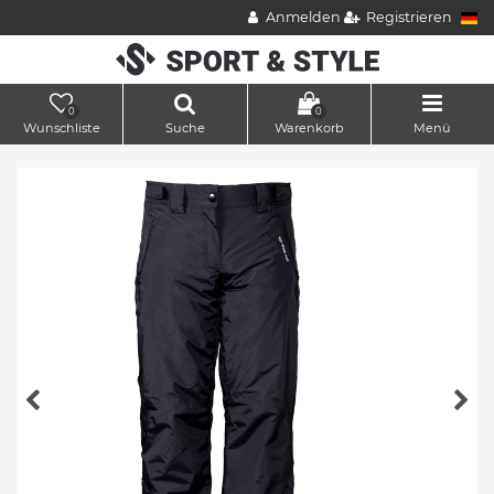
Anmelden
Registrieren
0
0
Wunschliste
Suche
Warenkorb
Menü