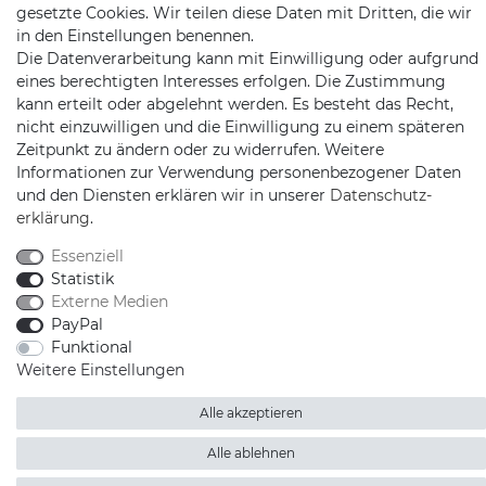
gesetzte Cookies. Wir teilen diese Daten mit Dritten, die wir
in den Einstellungen benennen.
Die Datenverarbeitung kann mit Einwilligung oder aufgrund
eines berechtigten Interesses erfolgen. Die Zustimmung
kann erteilt oder abgelehnt werden. Es besteht das Recht,
Schnellversand auf Facebook
Schnellversand auf Twitter
Schnellversand auf YouTube
Schnellversand auf In
Schnellversand a
Schnellvers
Schne
nicht einzuwilligen und die Einwilligung zu einem späteren
Zeitpunkt zu ändern oder zu widerrufen. Weitere
Informationen zur Verwendung personenbezogener Daten
und den Diensten erklären wir in unserer
Daten­schutz­
erklärung
.
2026 Schnellversand
| copyright & design by mediaria®
*Alle Preise inkl. MwSt., zzgl. Versandkosten
Essenziell
Statistik
Externe Medien
PayPal
Funktional
Weitere Einstellungen
Alle akzeptieren
Alle ablehnen