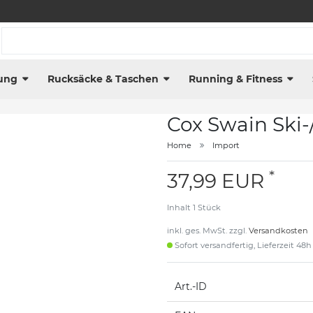
ung
Rucksäcke & Taschen
Running & Fitness
Cox Swain Ski
Home
Import
*
37,99 EUR
Inhalt
1
Stück
inkl. ges. MwSt. zzgl.
Versandkosten
Sofort versandfertig, Lieferzeit 48h
Art.-ID