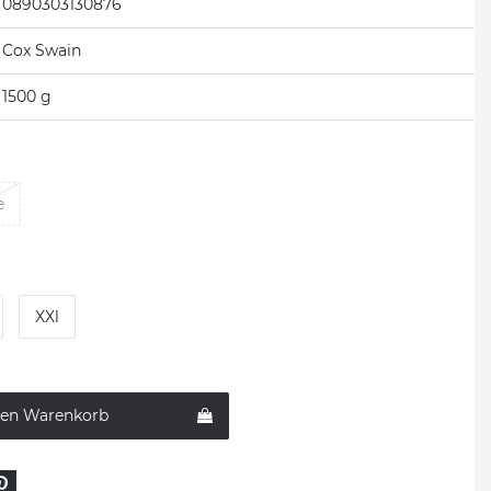
0890303130876
Cox Swain
1500 g
e
XXl
den Warenkorb