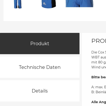
PRO
Produkt
Die Cox 
WBT ausg
mit 80 g
Technische Daten
Wind und
Bitte be
A: max. 
Details
B: Beinl
Alle Ang