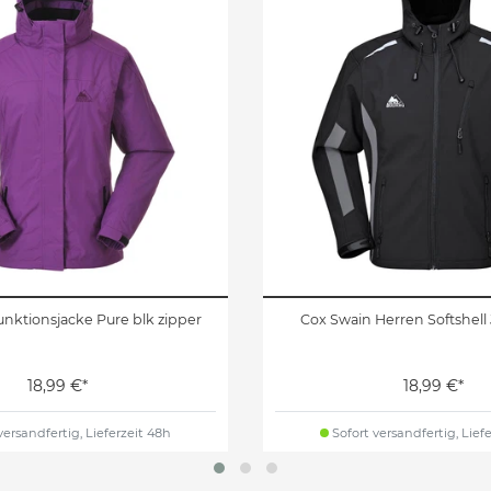
nktionsjacke Pure blk zipper
Cox Swain Herren Softshell 
18,99 €*
18,99 €*
versandfertig, Lieferzeit 48h
Sofort versandfertig, Lief