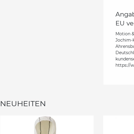
Angab
EU ve
Motion 
Jochim-K
Ahrensb
Deutsch
kundens
https://
NEUHEITEN