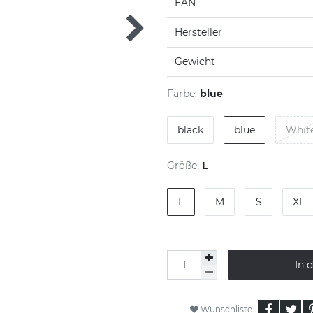
EAN
Hersteller
Gewicht
Farbe:
blue
black
blue
Whit
Größe:
L
L
M
S
XL
In 
Wunschliste