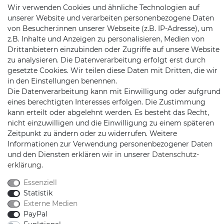
Wir verwenden Cookies und ähnliche Technologien auf
Jochim-Klindt-Str. 5
unserer Website und verarbeiten personenbezogene Daten
22926 Ahrensburg
von Besucher:innen unserer Webseite (z.B. IP-Adresse), um
z.B. Inhalte und Anzeigen zu personalisieren, Medien von
Drittanbietern einzubinden oder Zugriffe auf unsere Website
zu analysieren. Die Datenverarbeitung erfolgt erst durch
gesetzte Cookies. Wir teilen diese Daten mit Dritten, die wir
in den Einstellungen benennen.
Die Datenverarbeitung kann mit Einwilligung oder aufgrund
eines berechtigten Interesses erfolgen. Die Zustimmung
Schnellversand auf Facebook
Schnellversand auf Twitter
Schnellversand auf YouTube
Schnellversand auf In
Schnellversand a
Schnellvers
Schne
kann erteilt oder abgelehnt werden. Es besteht das Recht,
nicht einzuwilligen und die Einwilligung zu einem späteren
Zeitpunkt zu ändern oder zu widerrufen. Weitere
Informationen zur Verwendung personenbezogener Daten
und den Diensten erklären wir in unserer
Daten­schutz­
2026 Schnellversand
| copyright & design by mediaria®
erklärung
.
*Alle Preise inkl. MwSt., zzgl. Versandkosten
Essenziell
Statistik
Externe Medien
PayPal