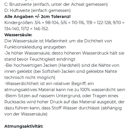
C: Brustweite (einfach, unter der Achsel gemessen)
D: Hüftweite (einfach gemessen)
Alle Angaben +/- 2cm Toleranz!
Kindergrößen: 3/4 = 98-104, 5/6 = 110-116, 7/8 = 122-128, 9/10 =
134-140, 11/12 = 146-152.
Wassersäule:
Die Wassersäule ist Maßeinheit um die Dichtheit von
Funktionskleidung anzugeben
-Je höher Wassersäule, desto höheren Wasserdruck hält sie
stand bevor Feuchtigkeit eindringt
-Bei hochwertigen Jacken (Hardshell) sind die Nähte von
innen geklebt (bei Softshell-Jacken sind geklebte Nähte
technisch nicht möglich)
-Wasserdichtheit ist ein relativer Begriff; ein
atmungsaktives Material kann nie zu 100% wasserdicht sein
-Beim Sitzen auf nassem Untergrund, oder Tragen eines
Rucksacks wird hoher Druck auf das Material ausgeübt, der
dazu führen kann, dass Stoff Wasser durchlässt (abhängig
von der Wassersäule)
Atmungsaktivität: