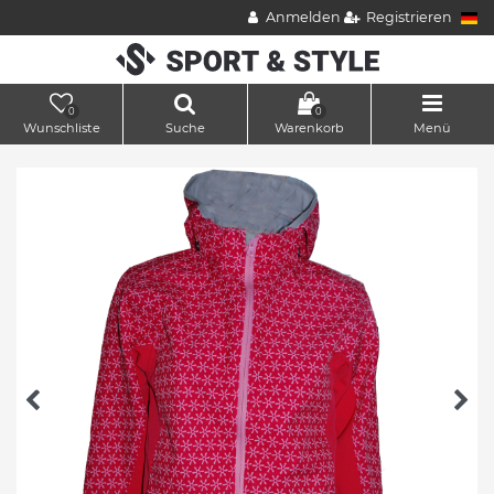
Anmelden
Registrieren
0
0
Wunschliste
Suche
Warenkorb
Menü