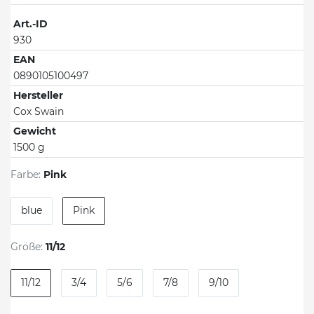
Art.-ID
930
EAN
0890105100497
Hersteller
Cox Swain
Gewicht
1500 g
Farbe:
Pink
blue
Pink
Größe:
11/12
11/12
3/4
5/6
7/8
9/10