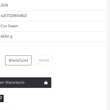
2619
4251720904802
Cox Swain
4650 g
Black/Gold
White
den Warenkorb