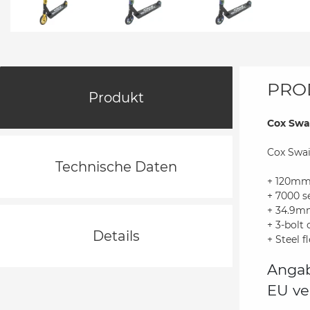
PRO
Produkt
Cox Swai
Cox Swai
Technische Daten
+ 120mm 
+ 7000 s
+ 34.9mm
+ 3-bolt
Details
+ Steel 
Angab
EU ve