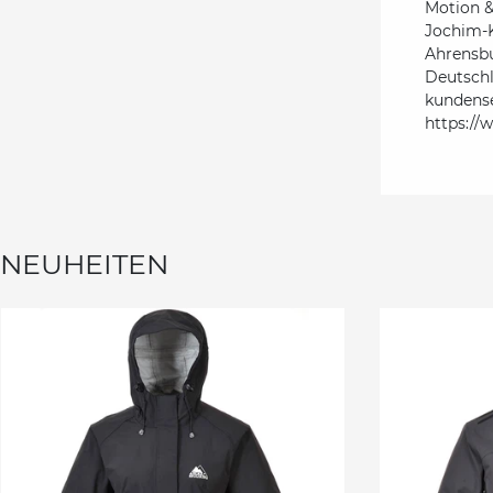
Motion 
Jochim-K
Ahrensb
Deutsch
kundens
https://
NEUHEITEN