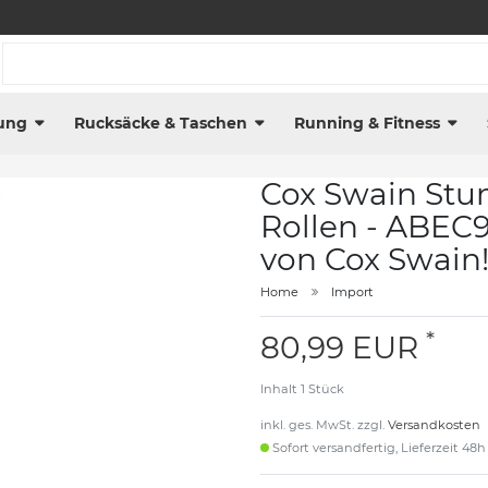
ung
Rucksäcke & Taschen
Running & Fitness
Cox Swain Stu
Rollen - ABEC
von Cox Swain
Home
Import
*
80,99 EUR
Inhalt
1
Stück
inkl. ges. MwSt. zzgl.
Versandkosten
Sofort versandfertig, Lieferzeit 48h