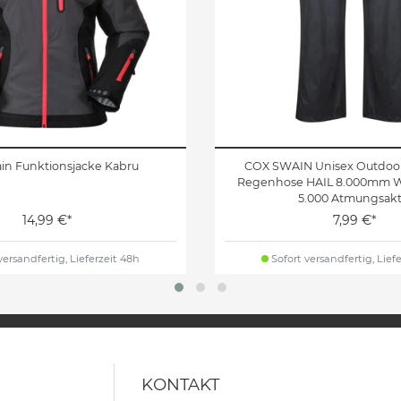
in Funktionsjacke Kabru
COX SWAIN Unisex Outdoor
Regenhose HAIL 8.000mm Wa
5.000 Atmungsakt
14,99 €*
7,99 €*
versandfertig, Lieferzeit 48h
Sofort versandfertig, Lief
KONTAKT