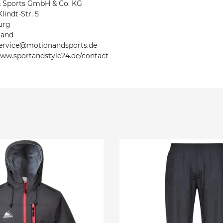
& Sports GmbH & Co. KG
lindt-Str. 5
urg
land
ervice@motionandsports.de
www.sportandstyle24.de/contact