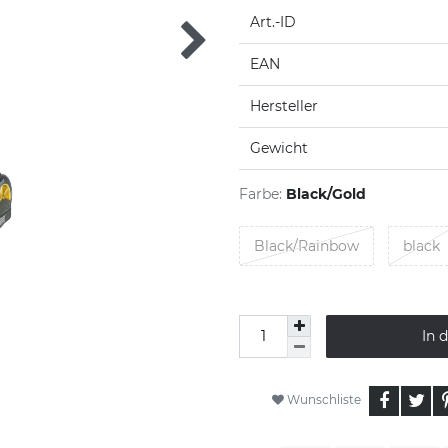
Art.-ID
EAN
Hersteller
Gewicht
Farbe:
Black/Gold
Black/Rainbow
black
In 
Wunschliste