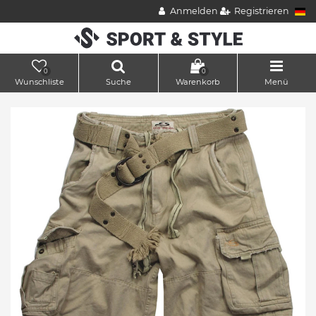
Anmelden
Registrieren
0
0
Wunschliste
Suche
Warenkorb
Menü