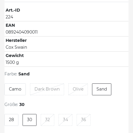
Art.-ID
224
EAN
0892404090011
Hersteller
Cox Swain
Gewicht
1500 g
Farbe:
Sand
Camo
Dark Brown
Olive
Sand
Größe:
30
28
30
32
34
36