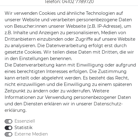
Telefon:
04102 7789720
Wir verwenden Cookies und ähnliche Technologien auf
Mail:
kundenservice@motionandsports.de
unserer Website und verarbeiten personenbezogene Daten
Jochim-Klindt-Str. 5
von Besucher:innen unserer Webseite (z.B. IP-Adresse), um
22926 Ahrensburg
z.B. Inhalte und Anzeigen zu personalisieren, Medien von
Drittanbietern einzubinden oder Zugriffe auf unsere Website
zu analysieren. Die Datenverarbeitung erfolgt erst durch
gesetzte Cookies. Wir teilen diese Daten mit Dritten, die wir
in den Einstellungen benennen.
Die Datenverarbeitung kann mit Einwilligung oder aufgrund
eines berechtigten Interesses erfolgen. Die Zustimmung
kann erteilt oder abgelehnt werden. Es besteht das Recht,
Schnellversand auf Facebook
Schnellversand auf Twitter
Schnellversand auf YouTube
Schnellversand auf In
Schnellversand a
Schnellvers
Schne
nicht einzuwilligen und die Einwilligung zu einem späteren
Zeitpunkt zu ändern oder zu widerrufen. Weitere
Informationen zur Verwendung personenbezogener Daten
und den Diensten erklären wir in unserer
Daten­schutz­
erklärung
.
2026 Schnellversand
| copyright & design by mediaria®
Essenziell
*Alle Preise inkl. MwSt., zzgl. Versandkosten
Statistik
Externe Medien