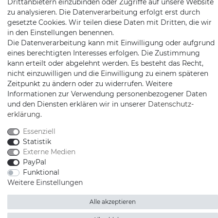
Drittanbietern einzubinden oder Zugriffe auf unsere Website
zu analysieren. Die Datenverarbeitung erfolgt erst durch
gesetzte Cookies. Wir teilen diese Daten mit Dritten, die wir
in den Einstellungen benennen.
Die Datenverarbeitung kann mit Einwilligung oder aufgrund
eines berechtigten Interesses erfolgen. Die Zustimmung
kann erteilt oder abgelehnt werden. Es besteht das Recht,
Schnellversand auf Facebook
Schnellversand auf Twitter
Schnellversand auf YouTube
Schnellversand auf In
Schnellversand a
Schnellvers
Schne
nicht einzuwilligen und die Einwilligung zu einem späteren
Zeitpunkt zu ändern oder zu widerrufen. Weitere
Informationen zur Verwendung personenbezogener Daten
und den Diensten erklären wir in unserer
Daten­schutz­
erklärung
.
2026 Schnellversand
| copyright & design by mediaria®
*Alle Preise inkl. MwSt., zzgl. Versandkosten
Essenziell
Statistik
Externe Medien
PayPal
Funktional
Weitere Einstellungen
Alle akzeptieren