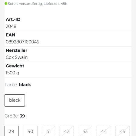
Sofort versandfertig, Lieferzeit 48h
Art.-ID
2048
EAN
0892807160045
Hersteller
Cox Swain
Gewicht
1500 g
Farbe:
black
black
Größe:
39
39
40
41
42
43
44
45