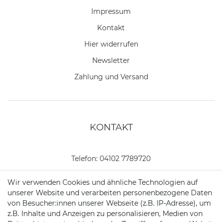
Impressum
Kontakt
Hier widerrufen
Newsletter
Zahlung und Versand
KONTAKT
Telefon:
04102 7789720
Mail:
kundenservice@motionandsports.de
Wir verwenden Cookies und ähnliche Technologien auf
unserer Website und verarbeiten personenbezogene Daten
Jochim-Klindt-Str. 5
von Besucher:innen unserer Webseite (z.B. IP-Adresse), um
22926 Ahrensburg
z.B. Inhalte und Anzeigen zu personalisieren, Medien von