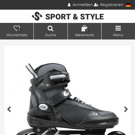
Anmelden
Registrieren
0
0
Wunschliste
Suche
Warenkorb
Menü