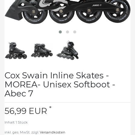
Cox Swain Inline Skates -
MOREA- Unisex Softboot -
Abec 7
*
56,99 EUR
Inhalt
1
Stück
inkl. ges. MwSt. zzgl.
Versandkosten