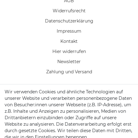
AGB
Widerrufs­recht
Daten­schutz­erklärung
Impressum
Kontakt
Hier widerrufen
Newsletter
Zahlung und Versand
Wir verwenden Cookies und ähnliche Technologien auf
unserer Website und verarbeiten personenbezogene Daten
KONTAKT
von Besucher:innen unserer Webseite (z.B. IP-Adresse), um
z.B. Inhalte und Anzeigen zu personalisieren, Medien von
Drittanbietern einzubinden oder Zugriffe auf unsere
Telefon:
04102 7789720
Website zu analysieren. Die Datenverarbeitung erfolgt erst
durch gesetzte Cookies. Wir teilen diese Daten mit Dritten,
Mail:
kundenservice@motionandsports.de
die wir in den Einstellungen benennen.