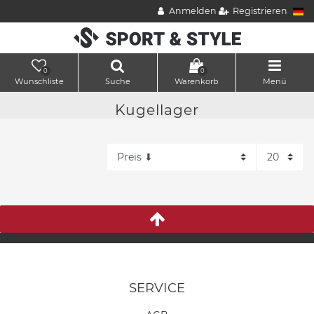
Anmelden
Registrieren
0
0
Wunschliste
Suche
Warenkorb
Menü
Kugellager
SERVICE