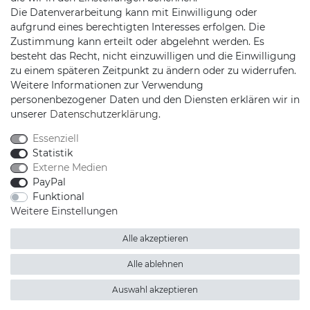
Die Datenverarbeitung kann mit Einwilligung oder
Jochim-Klindt-Str. 5
aufgrund eines berechtigten Interesses erfolgen. Die
22926 Ahrensburg
Zustimmung kann erteilt oder abgelehnt werden. Es
besteht das Recht, nicht einzuwilligen und die Einwilligung
zu einem späteren Zeitpunkt zu ändern oder zu widerrufen.
Weitere Informationen zur Verwendung
personenbezogener Daten und den Diensten erklären wir in
unserer
Daten­schutz­erklärung
.
Essenziell
Schnellversand auf Facebook
Schnellversand auf Twitter
Schnellversand auf YouTube
Schnellversand auf In
Schnellversand a
Schnellvers
Schne
Statistik
Externe Medien
PayPal
Funktional
Weitere Einstellungen
2026 Schnellversand
| copyright & design by mediaria®
*Alle Preise inkl. MwSt., zzgl. Versandkosten
Alle akzeptieren
Alle ablehnen
Auswahl akzeptieren