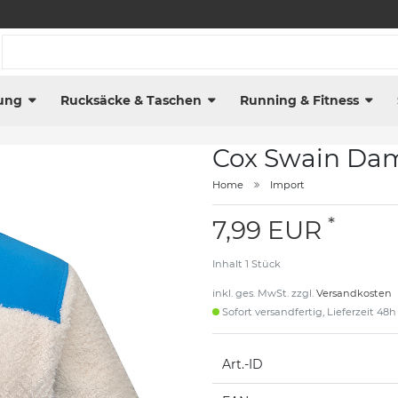
ung
Rucksäcke & Taschen
Running & Fitness
Cox Swain Da
Home
Import
*
7,99 EUR
Inhalt
1
Stück
inkl. ges. MwSt. zzgl.
Versandkosten
Sofort versandfertig, Lieferzeit 48h
Art.-ID