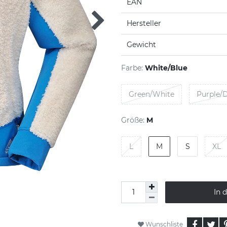
EAN
Hersteller
Gewicht
Farbe:
White/Blue
Green/White
Purple/D
Größe:
M
L
M
S
XL
In 
Wunschliste