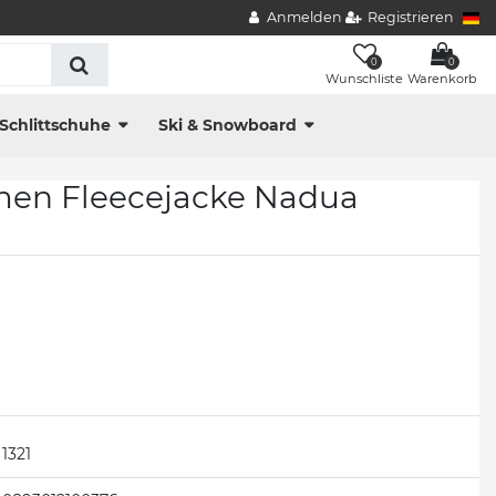
Anmelden
Registrieren
0
0
Wunschliste
Warenkorb
Schlittschuhe
Ski & Snowboard
men Fleecejacke Nadua
1321