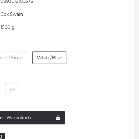
0893012100376
Cox Swain
1500 g
ark Purple
White/Blue
XS
den Warenkorb