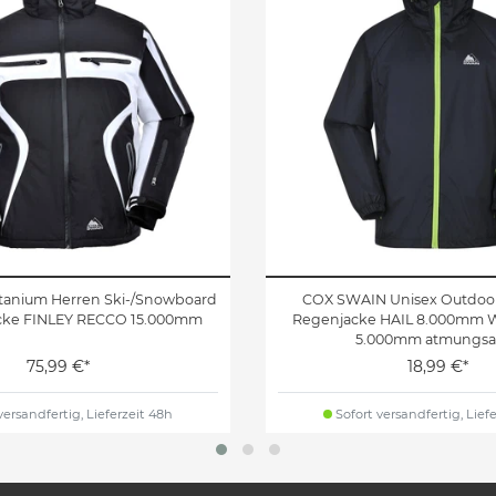
tanium Herren Ski-/Snowboard
COX SWAIN Unisex Outdoor
acke FINLEY RECCO 15.000mm
Regenjacke HAIL 8.000mm W
5.000mm atmungsa
75,99 €*
18,99 €*
versandfertig, Lieferzeit 48h
Sofort versandfertig, Lief