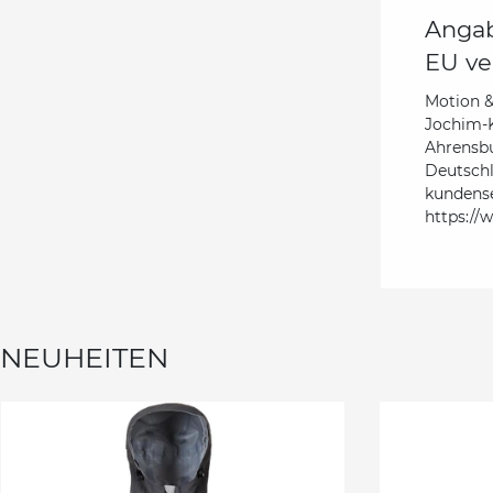
Angab
EU ve
Motion 
Jochim-K
Ahrensb
Deutsch
kundens
https://
NEUHEITEN