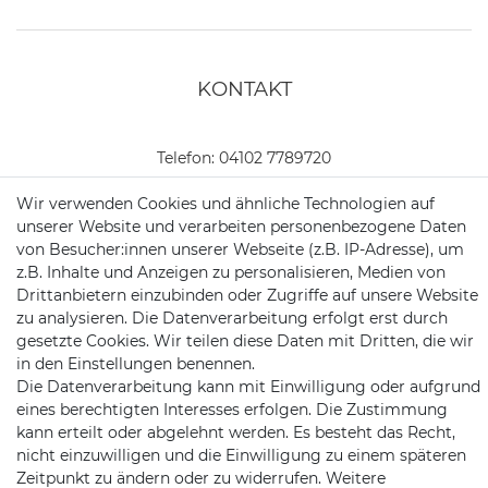
KONTAKT
Telefon:
04102 7789720
Mail:
kundenservice@motionandsports.de
Wir verwenden Cookies und ähnliche Technologien auf
unserer Website und verarbeiten personenbezogene Daten
Jochim-Klindt-Str. 5
von Besucher:innen unserer Webseite (z.B. IP-Adresse), um
22926 Ahrensburg
z.B. Inhalte und Anzeigen zu personalisieren, Medien von
Drittanbietern einzubinden oder Zugriffe auf unsere Website
zu analysieren. Die Datenverarbeitung erfolgt erst durch
gesetzte Cookies. Wir teilen diese Daten mit Dritten, die wir
in den Einstellungen benennen.
Die Datenverarbeitung kann mit Einwilligung oder aufgrund
eines berechtigten Interesses erfolgen. Die Zustimmung
kann erteilt oder abgelehnt werden. Es besteht das Recht,
Schnellversand auf Facebook
Schnellversand auf Twitter
Schnellversand auf YouTube
Schnellversand auf In
Schnellversand a
Schnellvers
Schne
nicht einzuwilligen und die Einwilligung zu einem späteren
Zeitpunkt zu ändern oder zu widerrufen. Weitere