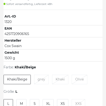
Sofort versandfertig, Lieferzeit 48h
Art.-ID
1320
EAN
4251720906165
Hersteller
Cox Swain
Gewicht
1500 g
Farbe:
Khaki/Beige
Khaki/Beige
grey
Khaki
Olive
Größe:
L
L
M
S
XL
XS
XXS