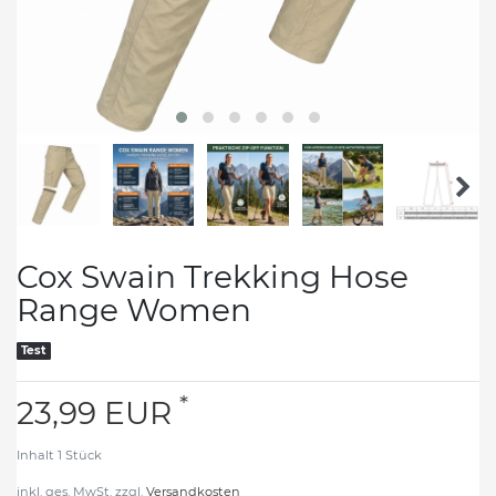
Cox Swain Trekking Hose
Range Women
Test
*
23,99 EUR
Inhalt
1
Stück
inkl. ges. MwSt. zzgl.
Versandkosten