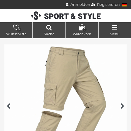
Anmelden
Registrieren
0
0
Wunschliste
Suche
Warenkorb
Menü