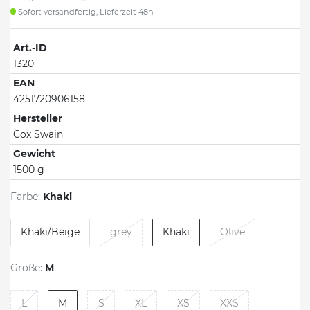
Sofort versandfertig, Lieferzeit 48h
Art.-ID
1320
EAN
4251720906158
Hersteller
Cox Swain
Gewicht
1500 g
Farbe:
Khaki
Khaki/Beige
grey
Khaki
Olive
Größe:
M
L
M
S
XL
XS
XXS