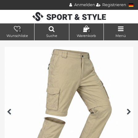
Anmelden
Registrieren
0
0
Wunschliste
Suche
Warenkorb
Menü