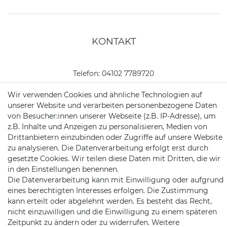
KONTAKT
Telefon:
04102 7789720
Mail:
kundenservice@motionandsports.de
Wir verwenden Cookies und ähnliche Technologien auf
unserer Website und verarbeiten personenbezogene Daten
Jochim-Klindt-Str. 5
von Besucher:innen unserer Webseite (z.B. IP-Adresse), um
22926 Ahrensburg
z.B. Inhalte und Anzeigen zu personalisieren, Medien von
Drittanbietern einzubinden oder Zugriffe auf unsere Website
zu analysieren. Die Datenverarbeitung erfolgt erst durch
gesetzte Cookies. Wir teilen diese Daten mit Dritten, die wir
in den Einstellungen benennen.
Die Datenverarbeitung kann mit Einwilligung oder aufgrund
eines berechtigten Interesses erfolgen. Die Zustimmung
kann erteilt oder abgelehnt werden. Es besteht das Recht,
Schnellversand auf Facebook
Schnellversand auf Twitter
Schnellversand auf YouTube
Schnellversand auf In
Schnellversand a
Schnellvers
Schne
nicht einzuwilligen und die Einwilligung zu einem späteren
Zeitpunkt zu ändern oder zu widerrufen. Weitere