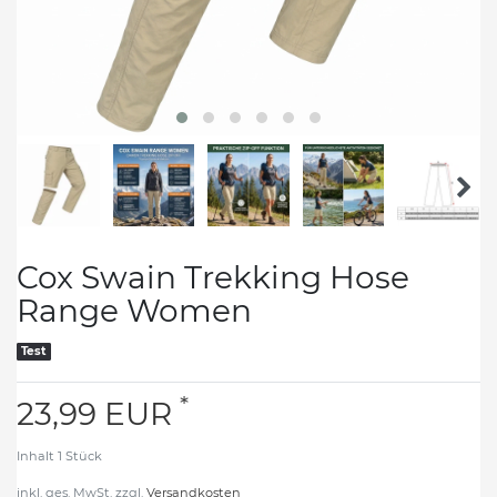
Cox Swain Trekking Hose
Range Women
Test
*
23,99 EUR
Inhalt
1
Stück
inkl. ges. MwSt. zzgl.
Versandkosten