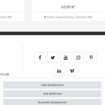
69,99 €*
erzeit 48h
Sofort versandfertig, Lieferzeit 48h
Schnellversand auf Faceboo
Schnellversand auf Twi
Schnellversand 
Schnellvers
Schne
ts.de
Schnellversand auf 
Schnellversan
Alle akzeptieren
Alle ablehnen
Auswahl akzeptieren