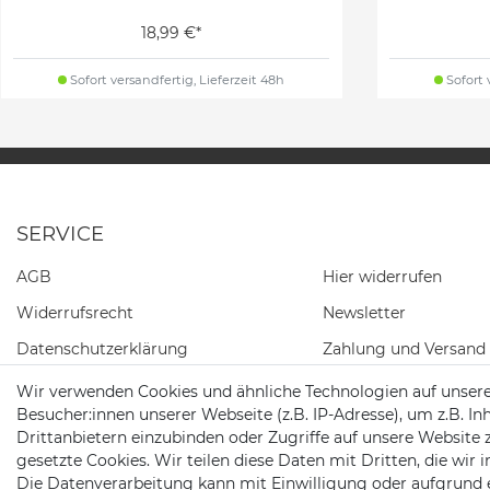
18,99 €*
Sofort versandfertig, Lieferzeit 48h
Sofort 
SERVICE
AGB
Hier widerrufen
Widerrufs­recht
Newsletter
Daten­schutz­erklärung
Zahlung und Versand
Impressum
Wir verwenden Cookies und ähnliche Technologien auf unser
Besucher:innen unserer Webseite (z.B. IP-Adresse), um z.B. In
Kontakt
Drittanbietern einzubinden oder Zugriffe auf unsere Website 
gesetzte Cookies. Wir teilen diese Daten mit Dritten, die wir
Die Datenverarbeitung kann mit Einwilligung oder aufgrund 