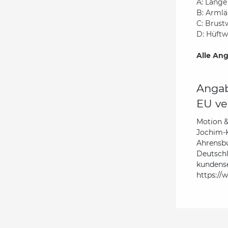
A: Länge
B: Armlä
C: Brust
D: Hüftw
Alle Ang
Angab
EU ve
Motion 
Jochim-K
Ahrensb
Deutsch
kundens
https://