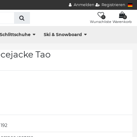
Anmelden
Registrieren
0
0
Wunschliste
Warenkorb
Schlittschuhe
Ski & Snowboard
ecejacke Tao
192