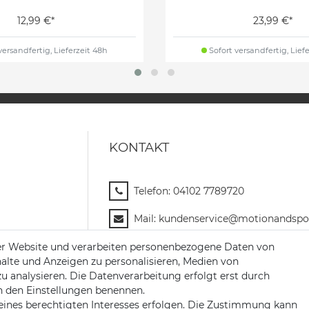
12,99 €*
23,99 €*
versandfertig, Lieferzeit 48h
Sofort versandfertig, Lief
KONTAKT
Telefon:
04102 7789720
Mail:
kundenservice@motionandspor
Jochim-Klindt-Str. 5
er Website und verarbeiten personenbezogene Daten von
22926 Ahrensburg
halte und Anzeigen zu personalisieren, Medien von
zu analysieren. Die Datenverarbeitung erfolgt erst durch
 in den Einstellungen benennen.
eines berechtigten Interesses erfolgen. Die Zustimmung kann