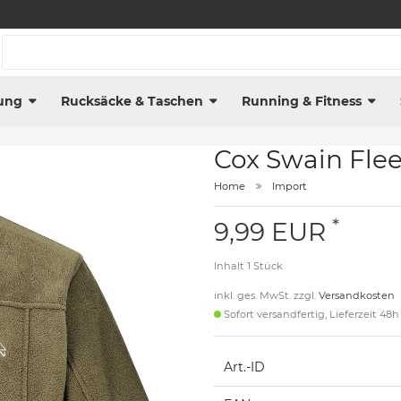
ung
Rucksäcke & Taschen
Running & Fitness
Cox Swain Fle
Home
Import
*
9,99 EUR
Inhalt
1
Stück
inkl. ges. MwSt. zzgl.
Versandkosten
Sofort versandfertig, Lieferzeit 48h
Art.-ID