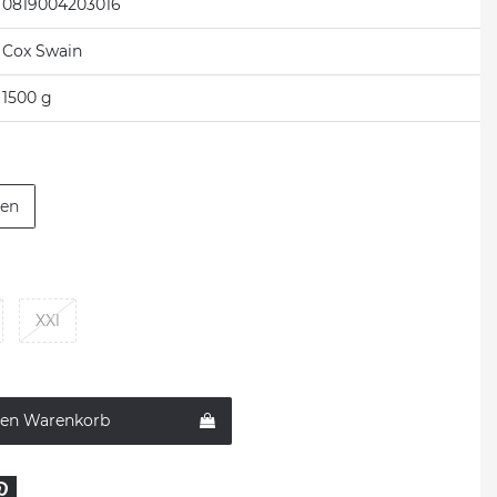
0819004203016
Cox Swain
1500 g
een
XXl
den Warenkorb