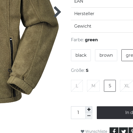
EAN
Hersteller
Gewicht
Farbe:
green
black
brown
gr
Größe:
S
L
M
S
XL
In 
Wunschliste