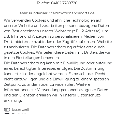
Telefon:
04102 7789720
Mail:
kundenservice@motionandsports.de
Wir verwenden Cookies und ähnliche Technologien auf
Jochim-Klindt-Str. 5
unserer Website und verarbeiten personenbezogene Daten
22926 Ahrensburg
von Besucher:innen unserer Webseite (z.B. IP-Adresse), um
z.B. Inhalte und Anzeigen zu personalisieren, Medien von
Drittanbietern einzubinden oder Zugriffe auf unsere Website
zu analysieren. Die Datenverarbeitung erfolgt erst durch
gesetzte Cookies. Wir teilen diese Daten mit Dritten, die wir
in den Einstellungen benennen.
Die Datenverarbeitung kann mit Einwilligung oder aufgrund
eines berechtigten Interesses erfolgen. Die Zustimmung
Schnellversand auf Facebook
Schnellversand auf Twitter
Schnellversand auf YouTube
Schnellversand auf In
Schnellversand a
Schnellvers
Schne
kann erteilt oder abgelehnt werden. Es besteht das Recht,
nicht einzuwilligen und die Einwilligung zu einem späteren
Zeitpunkt zu ändern oder zu widerrufen. Weitere
Informationen zur Verwendung personenbezogener Daten
und den Diensten erklären wir in unserer
Daten­schutz­
2026 Schnellversand
| copyright & design by mediaria®
erklärung
.
*Alle Preise inkl. MwSt., zzgl. Versandkosten
Essenziell