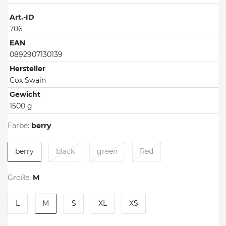
Art.-ID
706
EAN
0892907130139
Hersteller
Cox Swain
Gewicht
1500 g
Farbe:
berry
berry
black
green
Red
Größe:
M
L
M
S
XL
XS