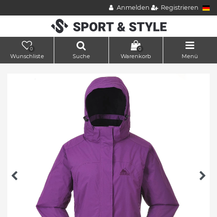
Anmelden
Registrieren
0
0
Wunschliste
Suche
Warenkorb
Menü