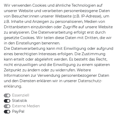
Wir verwenden Cookies und ähnliche Technologien auf
Jochim-Klindt-Str. 5
unserer Website und verarbeiten personenbezogene Daten
22926 Ahrensburg
von Besucher:innen unserer Webseite (z.B. IP-Adresse), um
z.B. Inhalte und Anzeigen zu personalisieren, Medien von
Drittanbietern einzubinden oder Zugriffe auf unsere Website
zu analysieren. Die Datenverarbeitung erfolgt erst durch
gesetzte Cookies. Wir teilen diese Daten mit Dritten, die wir
in den Einstellungen benennen.
Die Datenverarbeitung kann mit Einwilligung oder aufgrund
eines berechtigten Interesses erfolgen. Die Zustimmung
Schnellversand auf Facebook
Schnellversand auf Twitter
Schnellversand auf YouTube
Schnellversand auf In
Schnellversand a
Schnellvers
Schne
kann erteilt oder abgelehnt werden. Es besteht das Recht,
nicht einzuwilligen und die Einwilligung zu einem späteren
Zeitpunkt zu ändern oder zu widerrufen. Weitere
Informationen zur Verwendung personenbezogener Daten
und den Diensten erklären wir in unserer
Daten­schutz­
2026 Schnellversand
| copyright & design by mediaria®
erklärung
.
*Alle Preise inkl. MwSt., zzgl. Versandkosten
Essenziell
Statistik
Externe Medien
PayPal