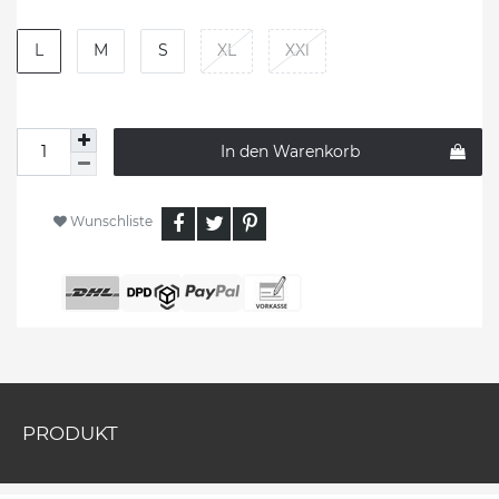
L
M
S
XL
XXl
In den Warenkorb
Wunschliste
PRODUKT