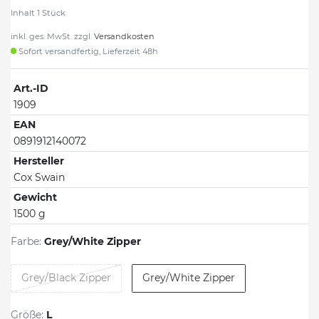
Inhalt
1
Stück
inkl. ges. MwSt. zzgl.
Versandkosten
Sofort versandfertig, Lieferzeit 48h
Art.-ID
1909
EAN
0891912140072
Hersteller
Cox Swain
Gewicht
1500 g
Farbe:
Grey/White Zipper
Grey/Black Zipper
Grey/White Zipper
Größe:
L