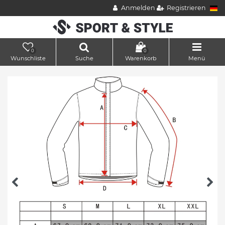
Anmelden
Registrieren
0
0
Wunschliste
Suche
Warenkorb
Menü