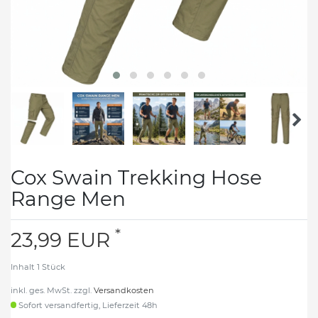
Cox Swain Trekking Hose
Range Men
*
23,99 EUR
Inhalt
1
Stück
inkl. ges. MwSt. zzgl.
Versandkosten
Sofort versandfertig, Lieferzeit 48h