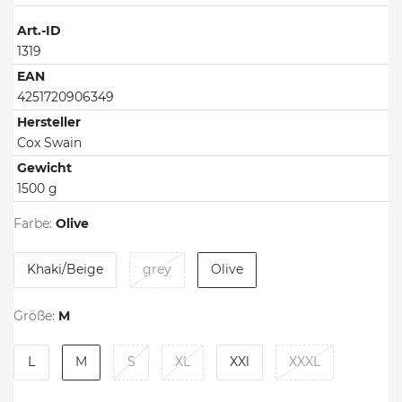
Art.-ID
1319
EAN
4251720906349
Hersteller
Cox Swain
Gewicht
1500 g
Farbe:
Olive
Khaki/Beige
grey
Olive
Größe:
M
L
M
S
XL
XXl
XXXL