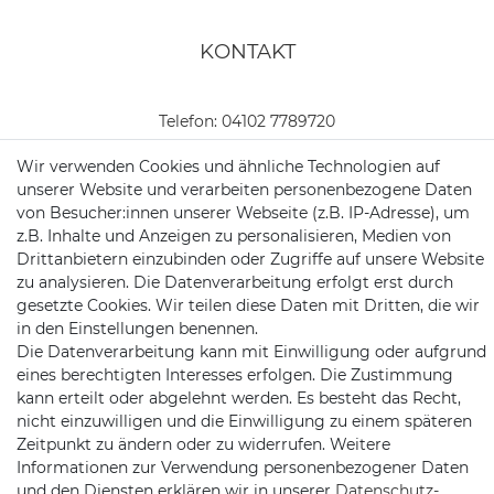
KONTAKT
Telefon:
04102 7789720
Mail:
kundenservice@motionandsports.de
Wir verwenden Cookies und ähnliche Technologien auf
unserer Website und verarbeiten personenbezogene Daten
Jochim-Klindt-Str. 5
von Besucher:innen unserer Webseite (z.B. IP-Adresse), um
22926 Ahrensburg
z.B. Inhalte und Anzeigen zu personalisieren, Medien von
Drittanbietern einzubinden oder Zugriffe auf unsere Website
zu analysieren. Die Datenverarbeitung erfolgt erst durch
gesetzte Cookies. Wir teilen diese Daten mit Dritten, die wir
in den Einstellungen benennen.
Die Datenverarbeitung kann mit Einwilligung oder aufgrund
eines berechtigten Interesses erfolgen. Die Zustimmung
kann erteilt oder abgelehnt werden. Es besteht das Recht,
Schnellversand auf Facebook
Schnellversand auf Twitter
Schnellversand auf YouTube
Schnellversand auf In
Schnellversand a
Schnellvers
Schne
nicht einzuwilligen und die Einwilligung zu einem späteren
Zeitpunkt zu ändern oder zu widerrufen. Weitere
Informationen zur Verwendung personenbezogener Daten
und den Diensten erklären wir in unserer
Daten­schutz­