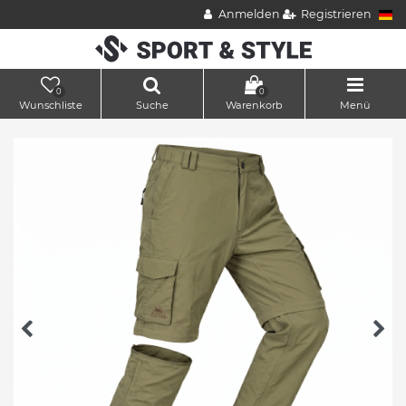
Anmelden
Registrieren
0
0
Wunschliste
Suche
Warenkorb
Menü