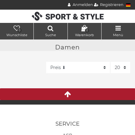
Anmelden
Registrieren
0
0
Wunschliste
Suche
Warenkorb
Menü
Damen
SERVICE