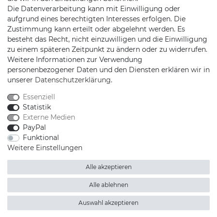
Die Datenverarbeitung kann mit Einwilligung oder
Jochim-Klindt-Str. 5
aufgrund eines berechtigten Interesses erfolgen. Die
22926 Ahrensburg
Zustimmung kann erteilt oder abgelehnt werden. Es
besteht das Recht, nicht einzuwilligen und die Einwilligung
zu einem späteren Zeitpunkt zu ändern oder zu widerrufen.
Weitere Informationen zur Verwendung
personenbezogener Daten und den Diensten erklären wir in
unserer
Daten­schutz­erklärung
.
Essenziell
Schnellversand auf Facebook
Schnellversand auf Twitter
Schnellversand auf YouTube
Schnellversand auf In
Schnellversand a
Schnellvers
Schne
Statistik
Externe Medien
PayPal
Funktional
Weitere Einstellungen
2026 Schnellversand
| copyright & design by mediaria®
*Alle Preise inkl. MwSt., zzgl. Versandkosten
Alle akzeptieren
Alle ablehnen
Auswahl akzeptieren