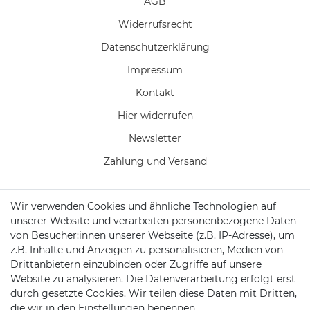
AGB
Widerrufs­recht
Daten­schutz­erklärung
Impressum
Kontakt
Hier widerrufen
Newsletter
Zahlung und Versand
Wir verwenden Cookies und ähnliche Technologien auf
unserer Website und verarbeiten personenbezogene Daten
KONTAKT
von Besucher:innen unserer Webseite (z.B. IP-Adresse), um
z.B. Inhalte und Anzeigen zu personalisieren, Medien von
Drittanbietern einzubinden oder Zugriffe auf unsere
Telefon:
04102 7789720
Website zu analysieren. Die Datenverarbeitung erfolgt erst
durch gesetzte Cookies. Wir teilen diese Daten mit Dritten,
Mail:
kundenservice@motionandsports.de
die wir in den Einstellungen benennen.