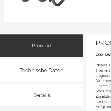
PRO
Produkt
COX SWAI
Ideales 
Technische Daten
Trainier
Liegestü
für eine
Unsere C
wodurch 
Details
Zusätzli
können d
Aufgrund