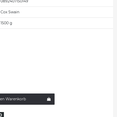
0892407150149
Cox Swain
1500 g
den Warenkorb