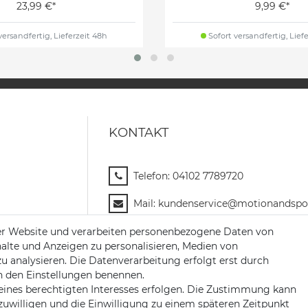
23,99 €*
9,99 €*
versandfertig, Lieferzeit 48h
Sofort versandfertig, Lief
KONTAKT
Telefon:
04102 7789720
Mail:
kundenservice@motionandspor
Jochim-Klindt-Str. 5
er Website und verarbeiten personenbezogene Daten von
22926 Ahrensburg
halte und Anzeigen zu personalisieren, Medien von
zu analysieren. Die Datenverarbeitung erfolgt erst durch
 in den Einstellungen benennen.
eines berechtigten Interesses erfolgen. Die Zustimmung kann
nzuwilligen und die Einwilligung zu einem späteren Zeitpunkt