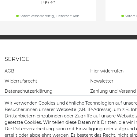
1,99 €*
Sofort versandfertig, Lieferzeit 48h
Sofort 
SERVICE
AGB
Hier widerrufen
Widerrufs­recht
Newsletter
Daten­schutz­erklärung
Zahlung und Versand
Impressum
Wir verwenden Cookies und ähnliche Technologien auf unser
Besucher:innen unserer Webseite (z.B. IP-Adresse), um z.B. In
Kontakt
Drittanbietern einzubinden oder Zugriffe auf unsere Website 
gesetzte Cookies. Wir teilen diese Daten mit Dritten, die wir
Die Datenverarbeitung kann mit Einwilligung oder aufgrund 
erteilt oder abgelehnt werden. Es besteht das Recht, nicht ei