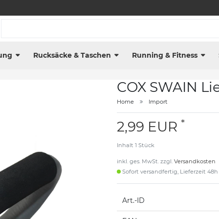
ung
Rucksäcke & Taschen
Running & Fitness
COX SWAIN Lieg
Home
Import
*
2,99 EUR
Inhalt
1
Stück
inkl. ges. MwSt. zzgl.
Versandkosten
Sofort versandfertig, Lieferzeit 48h
Art.-ID