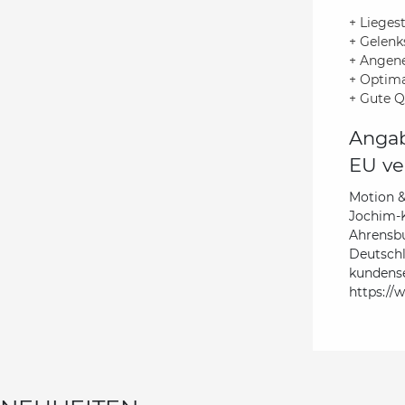
+ Lieges
+ Gelenk
+ Angene
+ Optima
+ Gute Q
Angab
EU ve
Motion 
Jochim-K
Ahrensb
Deutsch
kundens
https://