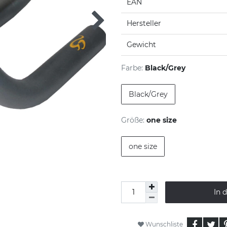
EAN
Hersteller
Gewicht
Farbe:
Black/Grey
Black/Grey
Größe:
one size
one size
In 
Wunschliste