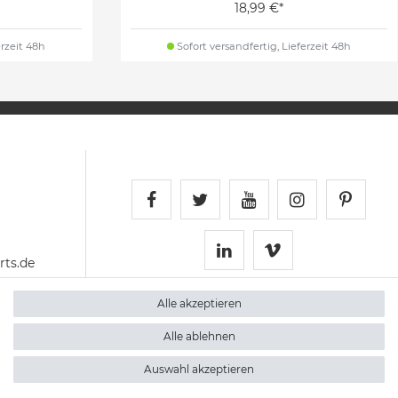
18,99 €*
erzeit 48h
Sofort versandfertig, Lieferzeit 48h
Schnellversand auf Faceboo
Schnellversand auf Twi
Schnellversand 
Schnellvers
Schne
ts.de
Schnellversand auf 
Schnellversan
Alle akzeptieren
Alle ablehnen
Auswahl akzeptieren