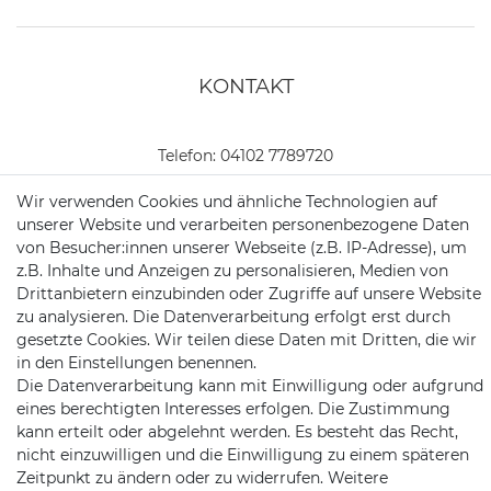
KONTAKT
Telefon:
04102 7789720
Mail:
kundenservice@motionandsports.de
Wir verwenden Cookies und ähnliche Technologien auf
unserer Website und verarbeiten personenbezogene Daten
Jochim-Klindt-Str. 5
von Besucher:innen unserer Webseite (z.B. IP-Adresse), um
22926 Ahrensburg
z.B. Inhalte und Anzeigen zu personalisieren, Medien von
Drittanbietern einzubinden oder Zugriffe auf unsere Website
zu analysieren. Die Datenverarbeitung erfolgt erst durch
gesetzte Cookies. Wir teilen diese Daten mit Dritten, die wir
in den Einstellungen benennen.
Die Datenverarbeitung kann mit Einwilligung oder aufgrund
eines berechtigten Interesses erfolgen. Die Zustimmung
kann erteilt oder abgelehnt werden. Es besteht das Recht,
Schnellversand auf Facebook
Schnellversand auf Twitter
Schnellversand auf YouTube
Schnellversand auf In
Schnellversand a
Schnellvers
Schne
nicht einzuwilligen und die Einwilligung zu einem späteren
Zeitpunkt zu ändern oder zu widerrufen. Weitere