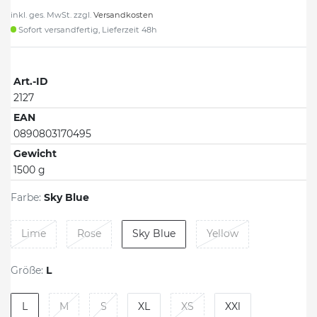
inkl. ges. MwSt. zzgl.
Versandkosten
Sofort versandfertig, Lieferzeit 48h
Art.-ID
2127
EAN
0890803170495
Gewicht
1500 g
Farbe:
Sky Blue
Lime
Rose
Sky Blue
Yellow
Größe:
L
L
M
S
XL
XS
XXl