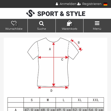
Anmelden
Registrieren
0
0
Wunschliste
Suche
Warenkorb
Menü