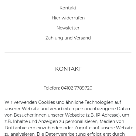
Kontakt
Hier widerrufen
Newsletter
Zahlung und Versand
KONTAKT
Telefon:
04102 7789720
Mail:
kundenservice@motionandsports.de
Wir verwenden Cookies und ähnliche Technologien auf
unserer Website und verarbeiten personenbezogene Daten
Jochim-Klindt-Str. 5
von Besucher:innen unserer Webseite (z.B. IP-Adresse), um
22926 Ahrensburg
z.B. Inhalte und Anzeigen zu personalisieren, Medien von
Drittanbietern einzubinden oder Zugriffe auf unsere Website
zu analysieren. Die Datenverarbeitung erfolgt erst durch