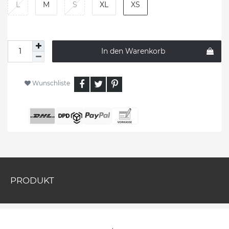
L
M
S
XL
XS
In den Warenkorb
Wunschliste
PRODUKT