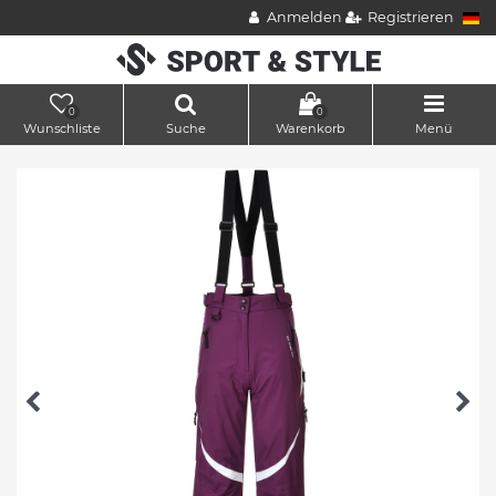
Anmelden
Registrieren
0
0
Wunschliste
Suche
Warenkorb
Menü