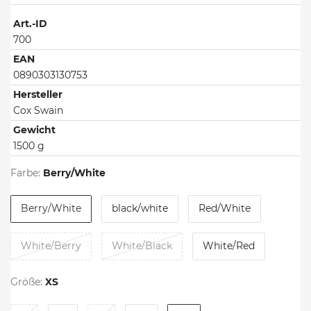
Art.-ID
700
EAN
0890303130753
Hersteller
Cox Swain
Gewicht
1500 g
Farbe:
Berry/White
Berry/White
black/white
Red/White
White/Berry
White/Black
White/Red
Größe:
XS