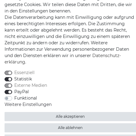
gesetzte Cookies. Wir teilen diese Daten mit Dritten, die wir
in den Einstellungen benennen.
Die Datenverarbeitung kann mit Einwilligung oder aufgrund
eines berechtigten Interesses erfolgen. Die Zustimmung
kann erteilt oder abgelehnt werden. Es besteht das Recht,
Schnellversand auf Facebook
Schnellversand auf Twitter
Schnellversand auf YouTube
Schnellversand auf In
Schnellversand a
Schnellvers
Schne
nicht einzuwilligen und die Einwilligung zu einem späteren
Zeitpunkt zu ändern oder zu widerrufen. Weitere
Informationen zur Verwendung personenbezogener Daten
und den Diensten erklären wir in unserer
Daten­schutz­
erklärung
.
2026 Schnellversand
| copyright & design by mediaria®
*Alle Preise inkl. MwSt., zzgl. Versandkosten
Essenziell
Statistik
Externe Medien
PayPal
Funktional
Weitere Einstellungen
Alle akzeptieren
Alle ablehnen