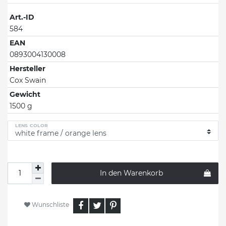
Art.-ID
584
EAN
0893004130008
Hersteller
Cox Swain
Gewicht
1500 g
LENS COLOR
In den Warenkorb
Wunschliste