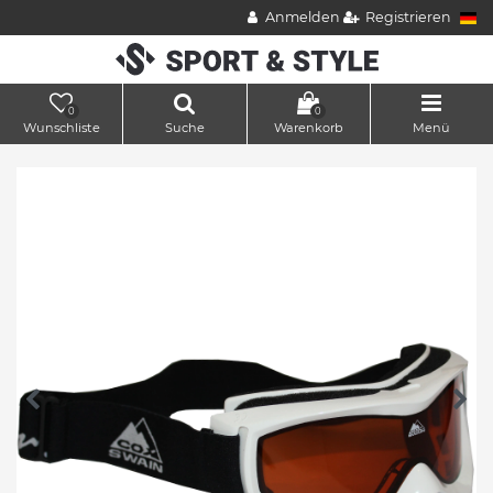
Anmelden
Registrieren
0
0
Wunschliste
Suche
Warenkorb
Menü