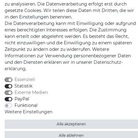
zu analysieren. Die Datenverarbeitung erfolgt erst durch
gesetzte Cookies. Wir teilen diese Daten mit Dritten, die wir
in den Einstellungen benennen.
Die Datenverarbeitung kann mit Einwilligung oder aufgrund
eines berechtigten Interesses erfolgen. Die Zustimmung
kann erteilt oder abgelehnt werden. Es besteht das Recht,
Schnellversand auf Facebook
Schnellversand auf Twitter
Schnellversand auf YouTube
Schnellversand auf In
Schnellversand a
Schnellvers
Schne
nicht einzuwilligen und die Einwilligung zu einem späteren
Zeitpunkt zu ändern oder zu widerrufen. Weitere
Informationen zur Verwendung personenbezogener Daten
und den Diensten erklären wir in unserer
Daten­schutz­
erklärung
.
2026 Schnellversand
| copyright & design by mediaria®
Essenziell
*Alle Preise inkl. MwSt., zzgl. Versandkosten
Statistik
Externe Medien
PayPal
Funktional
Weitere Einstellungen
Alle akzeptieren
Alle ablehnen