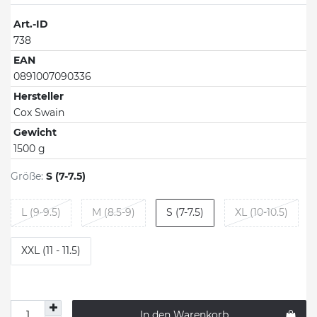
Art.-ID
738
EAN
0891007090336
Hersteller
Cox Swain
Gewicht
1500 g
Größe:
S (7-7.5)
L (9-9.5)
M (8.5-9)
S (7-7.5)
XL (10-10.5)
XXL (11 - 11.5)
In den Warenkorb