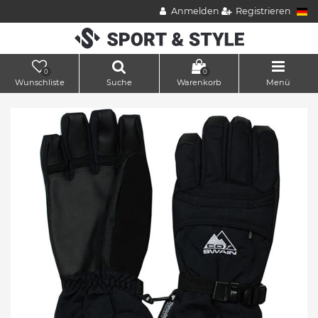
Anmelden
Registrieren
0
0
Wunschliste
Suche
Warenkorb
Menü