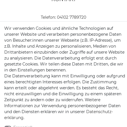
Telefon:
04102 7789720
Wir verwenden Cookies und ähnliche Technologien auf
Mail:
kundenservice@motionandsports.de
unserer Website und verarbeiten personenbezogene Daten
Jochim-Klindt-Str. 5
von Besucher:innen unserer Webseite (z.B. IP-Adresse), um
22926 Ahrensburg
z.B. Inhalte und Anzeigen zu personalisieren, Medien von
Drittanbietern einzubinden oder Zugriffe auf unsere Website
zu analysieren. Die Datenverarbeitung erfolgt erst durch
gesetzte Cookies. Wir teilen diese Daten mit Dritten, die wir
in den Einstellungen benennen.
Die Datenverarbeitung kann mit Einwilligung oder aufgrund
eines berechtigten Interesses erfolgen. Die Zustimmung
kann erteilt oder abgelehnt werden. Es besteht das Recht,
Schnellversand auf Facebook
Schnellversand auf Twitter
Schnellversand auf YouTube
Schnellversand auf In
Schnellversand a
Schnellvers
Schne
nicht einzuwilligen und die Einwilligung zu einem späteren
Zeitpunkt zu ändern oder zu widerrufen. Weitere
Informationen zur Verwendung personenbezogener Daten
und den Diensten erklären wir in unserer
Daten­schutz­
erklärung
.
2026 Schnellversand
| copyright & design by mediaria®