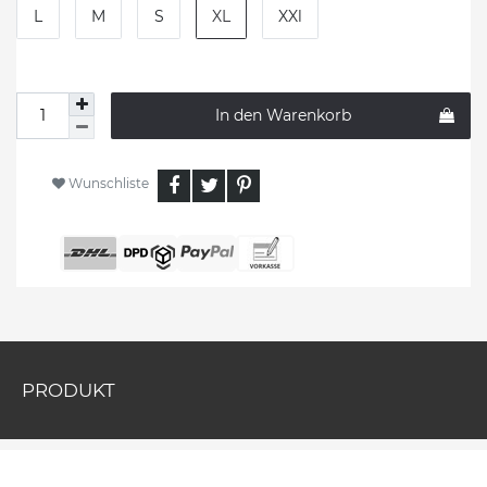
L
M
S
XL
XXl
In den Warenkorb
Wunschliste
PRODUKT