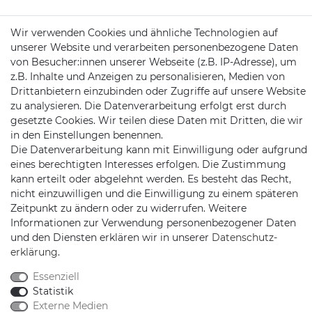
Mail:
kundenservice@motionandsports.de
Wir verwenden Cookies und ähnliche Technologien auf
unserer Website und verarbeiten personenbezogene Daten
Jochim-Klindt-Str. 5
von Besucher:innen unserer Webseite (z.B. IP-Adresse), um
22926 Ahrensburg
z.B. Inhalte und Anzeigen zu personalisieren, Medien von
Drittanbietern einzubinden oder Zugriffe auf unsere Website
zu analysieren. Die Datenverarbeitung erfolgt erst durch
gesetzte Cookies. Wir teilen diese Daten mit Dritten, die wir
in den Einstellungen benennen.
Die Datenverarbeitung kann mit Einwilligung oder aufgrund
eines berechtigten Interesses erfolgen. Die Zustimmung
Schnellversand auf Facebook
Schnellversand auf Twitter
Schnellversand auf YouTube
Schnellversand auf In
Schnellversand a
Schnellvers
Schne
kann erteilt oder abgelehnt werden. Es besteht das Recht,
nicht einzuwilligen und die Einwilligung zu einem späteren
Zeitpunkt zu ändern oder zu widerrufen. Weitere
Informationen zur Verwendung personenbezogener Daten
und den Diensten erklären wir in unserer
Daten­schutz­
erklärung
.
2026 Schnellversand
| copyright & design by mediaria®
*Alle Preise inkl. MwSt., zzgl. Versandkosten
Essenziell
Statistik
Externe Medien