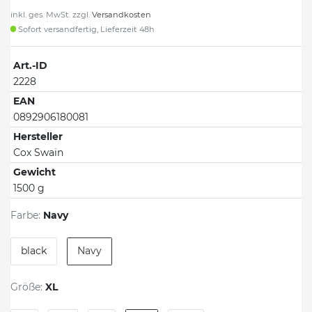
inkl. ges. MwSt. zzgl.
Versandkosten
Sofort versandfertig, Lieferzeit 48h
Art.-ID
2228
EAN
0892906180081
Hersteller
Cox Swain
Gewicht
1500 g
Farbe:
Navy
black
Navy
Größe:
XL