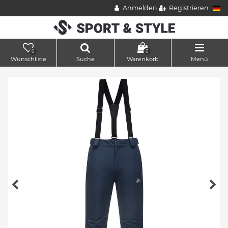
Anmelden
Registrieren
0
0
Wunschliste
Suche
Warenkorb
Menü