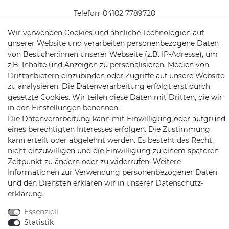
Telefon:
04102 7789720
Wir verwenden Cookies und ähnliche Technologien auf
Mail:
kundenservice@motionandsports.de
unserer Website und verarbeiten personenbezogene Daten
Jochim-Klindt-Str. 5
von Besucher:innen unserer Webseite (z.B. IP-Adresse), um
22926 Ahrensburg
z.B. Inhalte und Anzeigen zu personalisieren, Medien von
Drittanbietern einzubinden oder Zugriffe auf unsere Website
zu analysieren. Die Datenverarbeitung erfolgt erst durch
gesetzte Cookies. Wir teilen diese Daten mit Dritten, die wir
in den Einstellungen benennen.
Die Datenverarbeitung kann mit Einwilligung oder aufgrund
eines berechtigten Interesses erfolgen. Die Zustimmung
kann erteilt oder abgelehnt werden. Es besteht das Recht,
Schnellversand auf Facebook
Schnellversand auf Twitter
Schnellversand auf YouTube
Schnellversand auf In
Schnellversand a
Schnellvers
Schne
nicht einzuwilligen und die Einwilligung zu einem späteren
Zeitpunkt zu ändern oder zu widerrufen. Weitere
Informationen zur Verwendung personenbezogener Daten
und den Diensten erklären wir in unserer
Daten­schutz­
erklärung
.
2026 Schnellversand
| copyright & design by mediaria®
Essenziell
*Alle Preise inkl. MwSt., zzgl. Versandkosten
Statistik