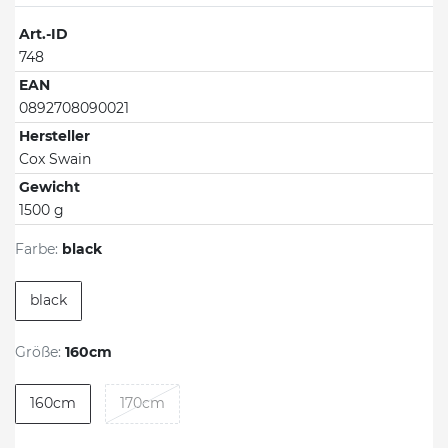
Art.-ID
748
EAN
0892708090021
Hersteller
Cox Swain
Gewicht
1500 g
Farbe:
black
black
Größe:
160cm
160cm
170cm