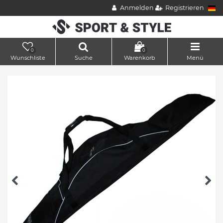
Anmelden
Registrieren
0
0
Wunschliste
Suche
Warenkorb
Menü