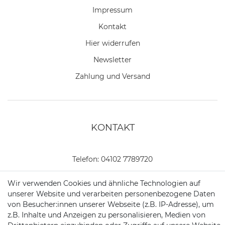
Impressum
Kontakt
Hier widerrufen
Newsletter
Zahlung und Versand
KONTAKT
Telefon:
04102 7789720
Mail:
kundenservice@motionandsports.de
Wir verwenden Cookies und ähnliche Technologien auf
unserer Website und verarbeiten personenbezogene Daten
Jochim-Klindt-Str. 5
von Besucher:innen unserer Webseite (z.B. IP-Adresse), um
22926 Ahrensburg
z.B. Inhalte und Anzeigen zu personalisieren, Medien von