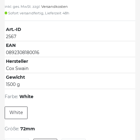
inkl. ges. MwSt. zzgl.
Versandkosten
Sofort versandfertig, Lieferzeit 48h
Art.-ID
2567
EAN
0892308180016
Hersteller
Cox Swain
Gewicht
1500 g
Farbe:
White
White
Größe:
72mm