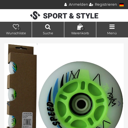
Anmelden
Registrieren
0
0
Wunschliste
Suche
Warenkorb
Menü