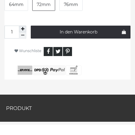
64mm
72mm
76mm
In den Warenkorb
Wunschliste
PRODUKT