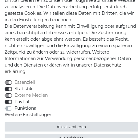
Drittanbietern einzubinden oder Zugriffe auf unsere Website
zu analysieren. Die Datenverarbeitung erfolgt erst durch
gesetzte Cookies. Wir teilen diese Daten mit Dritten, die wir
in den Einstellungen benennen.
Die Datenverarbeitung kann mit Einwilligung oder aufgrund
eines berechtigten Interesses erfolgen. Die Zustimmung
kann erteilt oder abgelehnt werden. Es besteht das Recht,
Schnellversand auf Facebook
Schnellversand auf Twitter
Schnellversand auf YouTube
Schnellversand auf In
Schnellversand a
Schnellvers
Schne
nicht einzuwilligen und die Einwilligung zu einem späteren
Zeitpunkt zu ändern oder zu widerrufen. Weitere
Informationen zur Verwendung personenbezogener Daten
und den Diensten erklären wir in unserer
Daten­schutz­
erklärung
.
2026 Schnellversand
| copyright & design by mediaria®
*Alle Preise inkl. MwSt., zzgl. Versandkosten
Essenziell
Statistik
Externe Medien
PayPal
Funktional
Weitere Einstellungen
Alle akzeptieren