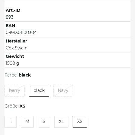
Art.-ID
893
EAN
0891301100304
Hersteller
Cox Swain
Gewicht
1500 g
Farbe:
black
berry
black
Navy
Größe:
XS
L
M
S
XL
XS