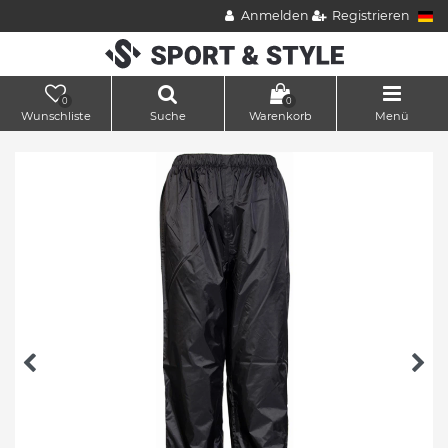
Anmelden
Registrieren
0
0
Wunschliste
Suche
Warenkorb
Menü