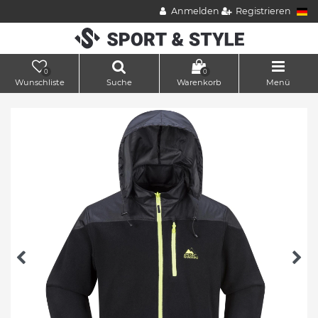
Anmelden
Registrieren
0
0
Wunschliste
Suche
Warenkorb
Menü