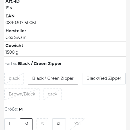
Art.-ID
194
EAN
0890307150061
Hersteller
Cox Swain
Gewicht
1500 g
Farbe:
Black / Green Zipper
black
Black / Green Zipper
Black/Red Zipper
Brown/Black
grey
Größe:
M
L
M
S
XL
XXl