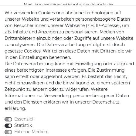
Mail:
kundenservice@motionandsports.de
Wir verwenden Cookies und ähnliche Technologien auf
Jochim-Klindt-Str. 5
unserer Website und verarbeiten personenbezogene Daten
22926 Ahrensburg
von Besucher:innen unserer Webseite (z.B. IP-Adresse), um
z.B. Inhalte und Anzeigen zu personalisieren, Medien von
Drittanbietern einzubinden oder Zugriffe auf unsere Website
zu analysieren. Die Datenverarbeitung erfolgt erst durch
gesetzte Cookies. Wir teilen diese Daten mit Dritten, die wir
in den Einstellungen benennen.
Die Datenverarbeitung kann mit Einwilligung oder aufgrund
eines berechtigten Interesses erfolgen. Die Zustimmung
Schnellversand auf Facebook
Schnellversand auf Twitter
Schnellversand auf YouTube
Schnellversand auf In
Schnellversand a
Schnellvers
Schne
kann erteilt oder abgelehnt werden. Es besteht das Recht,
nicht einzuwilligen und die Einwilligung zu einem späteren
Zeitpunkt zu ändern oder zu widerrufen. Weitere
Informationen zur Verwendung personenbezogener Daten
und den Diensten erklären wir in unserer
Daten­schutz­
2026 Schnellversand
| copyright & design by mediaria®
erklärung
.
*Alle Preise inkl. MwSt., zzgl. Versandkosten
Essenziell
Statistik
Externe Medien