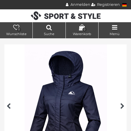
Anmelden
Registrieren
0
0
Wunschliste
Suche
Warenkorb
Menü