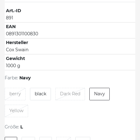
Art.-ID
891
EAN
0891301100830
Hersteller
Cox Swain
Gewicht
1000 g
Farbe:
Navy
berry
black
Dark Red
Navy
Yellow
Größe:
L