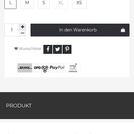
L
M
S
XL
XS
In den Warenkorb
Wunschliste
PRODUKT