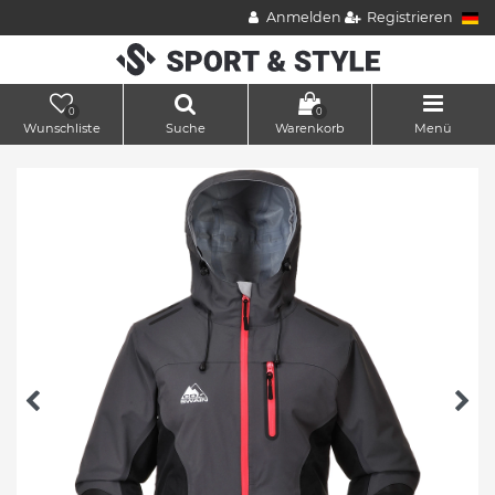
Anmelden
Registrieren
0
0
Wunschliste
Suche
Warenkorb
Menü