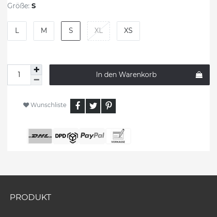
Größe:
S
L
M
S
XL
XS
In den Warenkorb
Wunschliste
PRODUKT