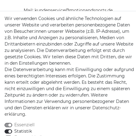
Mail:
kundenservice@motionandsports.de
Wir verwenden Cookies und ähnliche Technologien auf
Jochim-Klindt-Str. 5
unserer Website und verarbeiten personenbezogene Daten
22926 Ahrensburg
von Besucher:innen unserer Webseite (z.B. IP-Adresse), um
z.B. Inhalte und Anzeigen zu personalisieren, Medien von
Drittanbietern einzubinden oder Zugriffe auf unsere Website
zu analysieren. Die Datenverarbeitung erfolgt erst durch
gesetzte Cookies. Wir teilen diese Daten mit Dritten, die wir
in den Einstellungen benennen.
Die Datenverarbeitung kann mit Einwilligung oder aufgrund
eines berechtigten Interesses erfolgen. Die Zustimmung
Schnellversand auf Facebook
Schnellversand auf Twitter
Schnellversand auf YouTube
Schnellversand auf In
Schnellversand a
Schnellvers
Schne
kann erteilt oder abgelehnt werden. Es besteht das Recht,
nicht einzuwilligen und die Einwilligung zu einem späteren
Zeitpunkt zu ändern oder zu widerrufen. Weitere
Informationen zur Verwendung personenbezogener Daten
und den Diensten erklären wir in unserer
Daten­schutz­
2026 Schnellversand
| copyright & design by mediaria®
erklärung
.
*Alle Preise inkl. MwSt., zzgl. Versandkosten
Essenziell
Statistik