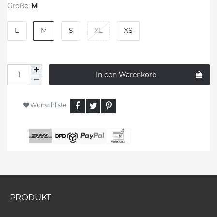
Größe:
M
L
M
S
XL
XS
In den Warenkorb
Wunschliste
PRODUKT