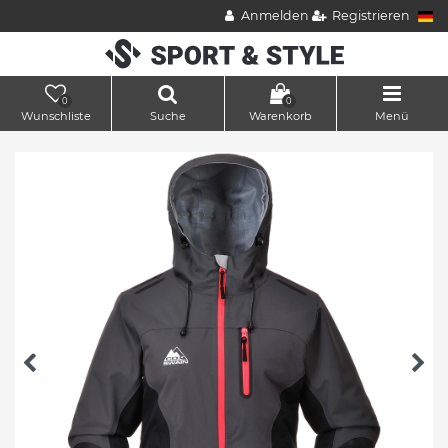
Anmelden
Registrieren
0
0
Wunschliste
Suche
Warenkorb
Menü