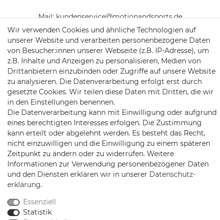
Mail:
kundenservice@motionandsports.de
Wir verwenden Cookies und ähnliche Technologien auf
Jochim-Klindt-Str. 5
unserer Website und verarbeiten personenbezogene Daten
22926 Ahrensburg
von Besucher:innen unserer Webseite (z.B. IP-Adresse), um
z.B. Inhalte und Anzeigen zu personalisieren, Medien von
Drittanbietern einzubinden oder Zugriffe auf unsere Website
zu analysieren. Die Datenverarbeitung erfolgt erst durch
gesetzte Cookies. Wir teilen diese Daten mit Dritten, die wir
in den Einstellungen benennen.
Die Datenverarbeitung kann mit Einwilligung oder aufgrund
eines berechtigten Interesses erfolgen. Die Zustimmung
Schnellversand auf Facebook
Schnellversand auf Twitter
Schnellversand auf YouTube
Schnellversand auf In
Schnellversand a
Schnellvers
Schne
kann erteilt oder abgelehnt werden. Es besteht das Recht,
nicht einzuwilligen und die Einwilligung zu einem späteren
Zeitpunkt zu ändern oder zu widerrufen. Weitere
Informationen zur Verwendung personenbezogener Daten
und den Diensten erklären wir in unserer
Daten­schutz­
2026 Schnellversand
| copyright & design by mediaria®
erklärung
.
*Alle Preise inkl. MwSt., zzgl. Versandkosten
Essenziell
Statistik