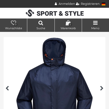
Anmelden
Registrieren
0
0
Wunschliste
Suche
Warenkorb
Menü