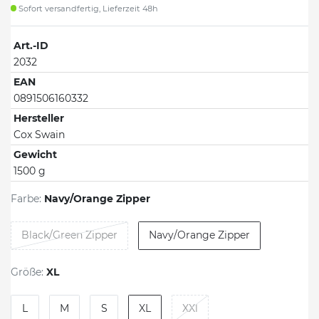
Sofort versandfertig, Lieferzeit 48h
Art.-ID
2032
EAN
0891506160332
Hersteller
Cox Swain
Gewicht
1500 g
Farbe:
Navy/Orange Zipper
Black/Green Zipper
Navy/Orange Zipper
Größe:
XL
L
M
S
XL
XXl