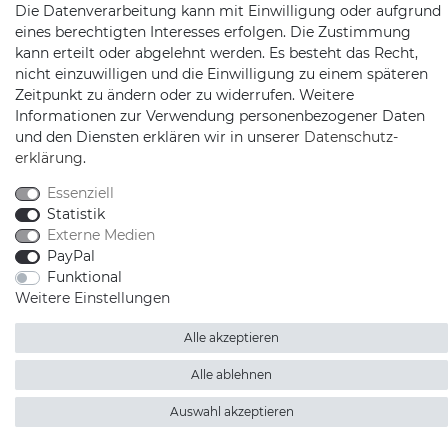
Die Datenverarbeitung kann mit Einwilligung oder aufgrund
eines berechtigten Interesses erfolgen. Die Zustimmung
kann erteilt oder abgelehnt werden. Es besteht das Recht,
Schnellversand auf Facebook
Schnellversand auf Twitter
Schnellversand auf YouTube
Schnellversand auf In
Schnellversand a
Schnellvers
Schne
nicht einzuwilligen und die Einwilligung zu einem späteren
Zeitpunkt zu ändern oder zu widerrufen. Weitere
Informationen zur Verwendung personenbezogener Daten
und den Diensten erklären wir in unserer
Daten­schutz­
erklärung
.
2026 Schnellversand
| copyright & design by mediaria®
*Alle Preise inkl. MwSt., zzgl. Versandkosten
Essenziell
Statistik
Externe Medien
PayPal
Funktional
Weitere Einstellungen
Alle akzeptieren
Alle ablehnen
Auswahl akzeptieren