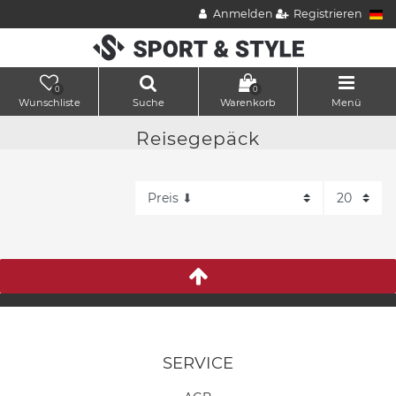
Anmelden
Registrieren
0
0
Wunschliste
Suche
Warenkorb
Menü
Reisegepäck
SERVICE