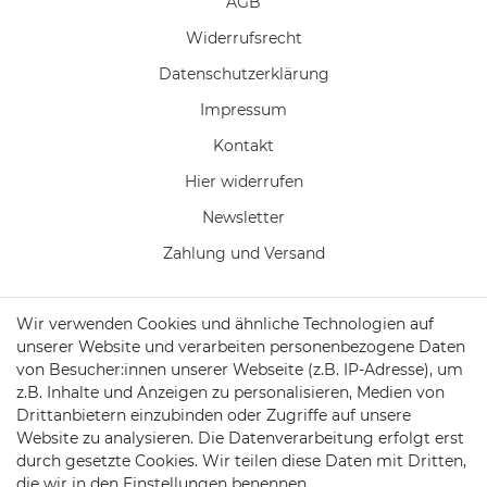
AGB
Widerrufs­recht
Daten­schutz­erklärung
Impressum
Kontakt
Hier widerrufen
Newsletter
Zahlung und Versand
Wir verwenden Cookies und ähnliche Technologien auf
unserer Website und verarbeiten personenbezogene Daten
KONTAKT
von Besucher:innen unserer Webseite (z.B. IP-Adresse), um
z.B. Inhalte und Anzeigen zu personalisieren, Medien von
Drittanbietern einzubinden oder Zugriffe auf unsere
Telefon:
04102 7789720
Website zu analysieren. Die Datenverarbeitung erfolgt erst
durch gesetzte Cookies. Wir teilen diese Daten mit Dritten,
Mail:
kundenservice@motionandsports.de
die wir in den Einstellungen benennen.