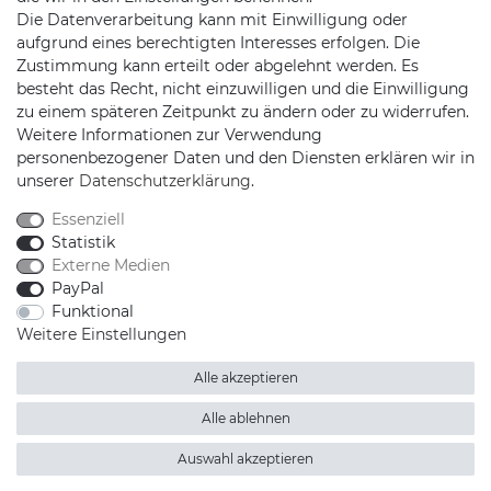
Die Datenverarbeitung kann mit Einwilligung oder
Jochim-Klindt-Str. 5
aufgrund eines berechtigten Interesses erfolgen. Die
22926 Ahrensburg
Zustimmung kann erteilt oder abgelehnt werden. Es
besteht das Recht, nicht einzuwilligen und die Einwilligung
zu einem späteren Zeitpunkt zu ändern oder zu widerrufen.
Weitere Informationen zur Verwendung
personenbezogener Daten und den Diensten erklären wir in
unserer
Daten­schutz­erklärung
.
Essenziell
Schnellversand auf Facebook
Schnellversand auf Twitter
Schnellversand auf YouTube
Schnellversand auf In
Schnellversand a
Schnellvers
Schne
Statistik
Externe Medien
PayPal
Funktional
Weitere Einstellungen
2026 Schnellversand
| copyright & design by mediaria®
*Alle Preise inkl. MwSt., zzgl. Versandkosten
Alle akzeptieren
Alle ablehnen
Auswahl akzeptieren