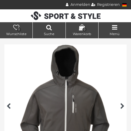
Anmelden
Registrieren
0
0
Wunschliste
Suche
Warenkorb
Menü