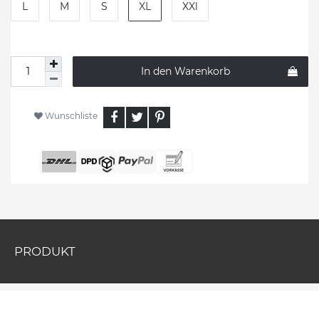
L
M
S
XL
XXl
In den Warenkorb
Wunschliste
PRODUKT