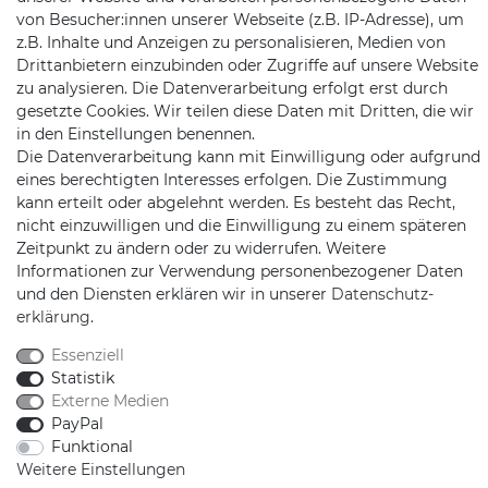
Jochim-Klindt-Str. 5
von Besucher:innen unserer Webseite (z.B. IP-Adresse), um
22926 Ahrensburg
z.B. Inhalte und Anzeigen zu personalisieren, Medien von
Drittanbietern einzubinden oder Zugriffe auf unsere Website
zu analysieren. Die Datenverarbeitung erfolgt erst durch
gesetzte Cookies. Wir teilen diese Daten mit Dritten, die wir
in den Einstellungen benennen.
Die Datenverarbeitung kann mit Einwilligung oder aufgrund
eines berechtigten Interesses erfolgen. Die Zustimmung
kann erteilt oder abgelehnt werden. Es besteht das Recht,
Schnellversand auf Facebook
Schnellversand auf Twitter
Schnellversand auf YouTube
Schnellversand auf In
Schnellversand a
Schnellvers
Schne
nicht einzuwilligen und die Einwilligung zu einem späteren
Zeitpunkt zu ändern oder zu widerrufen. Weitere
Informationen zur Verwendung personenbezogener Daten
und den Diensten erklären wir in unserer
Daten­schutz­
erklärung
.
2026 Schnellversand
| copyright & design by mediaria®
*Alle Preise inkl. MwSt., zzgl. Versandkosten
Essenziell
Statistik
Externe Medien
PayPal
Funktional
Weitere Einstellungen