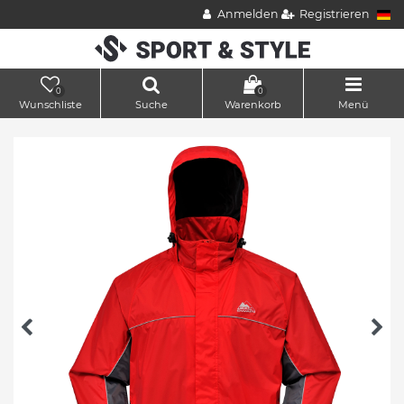
Anmelden
Registrieren
0
0
Wunschliste
Suche
Warenkorb
Menü