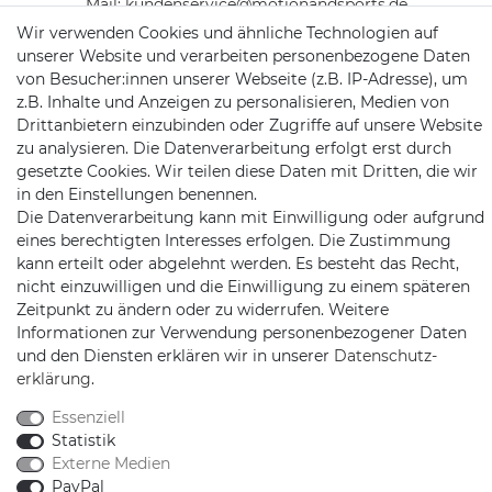
Mail:
kundenservice@motionandsports.de
Wir verwenden Cookies und ähnliche Technologien auf
Jochim-Klindt-Str. 5
unserer Website und verarbeiten personenbezogene Daten
22926 Ahrensburg
von Besucher:innen unserer Webseite (z.B. IP-Adresse), um
z.B. Inhalte und Anzeigen zu personalisieren, Medien von
Drittanbietern einzubinden oder Zugriffe auf unsere Website
zu analysieren. Die Datenverarbeitung erfolgt erst durch
gesetzte Cookies. Wir teilen diese Daten mit Dritten, die wir
in den Einstellungen benennen.
Die Datenverarbeitung kann mit Einwilligung oder aufgrund
eines berechtigten Interesses erfolgen. Die Zustimmung
Schnellversand auf Facebook
Schnellversand auf Twitter
Schnellversand auf YouTube
Schnellversand auf In
Schnellversand a
Schnellvers
Schne
kann erteilt oder abgelehnt werden. Es besteht das Recht,
nicht einzuwilligen und die Einwilligung zu einem späteren
Zeitpunkt zu ändern oder zu widerrufen. Weitere
Informationen zur Verwendung personenbezogener Daten
und den Diensten erklären wir in unserer
Daten­schutz­
2026 Schnellversand
| copyright & design by mediaria®
erklärung
.
*Alle Preise inkl. MwSt., zzgl. Versandkosten
Essenziell
Statistik
Externe Medien
PayPal