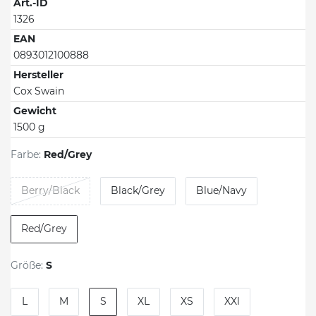
Art.-ID
1326
EAN
0893012100888
Hersteller
Cox Swain
Gewicht
1500 g
Farbe:
Red/Grey
Berry/Black
Black/Grey
Blue/Navy
Red/Grey
Größe:
S
L
M
S
XL
XS
XXl