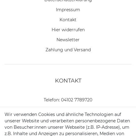
Impressum
Kontakt
Hier widerrufen
Newsletter
Zahlung und Versand
KONTAKT
Telefon:
04102 7789720
Mail:
kundenservice@motionandsports.de
Wir verwenden Cookies und ähnliche Technologien auf
unserer Website und verarbeiten personenbezogene Daten
Jochim-Klindt-Str. 5
von Besucher:innen unserer Webseite (z.B. IP-Adresse), um
22926 Ahrensburg
z.B. Inhalte und Anzeigen zu personalisieren, Medien von