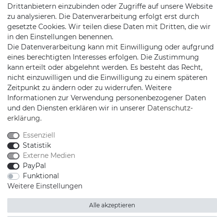
Drittanbietern einzubinden oder Zugriffe auf unsere Website
zu analysieren. Die Datenverarbeitung erfolgt erst durch
gesetzte Cookies. Wir teilen diese Daten mit Dritten, die wir
in den Einstellungen benennen.
Die Datenverarbeitung kann mit Einwilligung oder aufgrund
eines berechtigten Interesses erfolgen. Die Zustimmung
kann erteilt oder abgelehnt werden. Es besteht das Recht,
Schnellversand auf Facebook
Schnellversand auf Twitter
Schnellversand auf YouTube
Schnellversand auf In
Schnellversand a
Schnellvers
Schne
nicht einzuwilligen und die Einwilligung zu einem späteren
Zeitpunkt zu ändern oder zu widerrufen. Weitere
Informationen zur Verwendung personenbezogener Daten
und den Diensten erklären wir in unserer
Daten­schutz­
erklärung
.
2026 Schnellversand
| copyright & design by mediaria®
*Alle Preise inkl. MwSt., zzgl. Versandkosten
Essenziell
Statistik
Externe Medien
PayPal
Funktional
Weitere Einstellungen
Alle akzeptieren