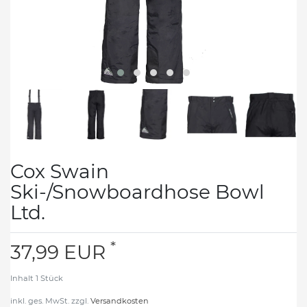
Cox Swain
Ski-/Snowboardhose Bowl
Ltd.
*
37,99 EUR
Inhalt
1
Stück
inkl. ges. MwSt. zzgl.
Versandkosten