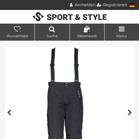
Anmelden
Registrieren
0
0
Wunschliste
Suche
Warenkorb
Menü