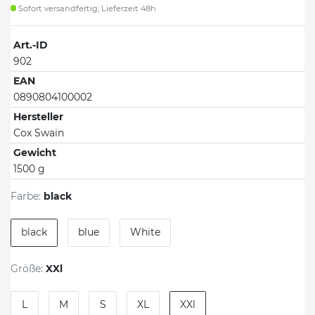
Sofort versandfertig, Lieferzeit 48h
Art.-ID
902
EAN
0890804100002
Hersteller
Cox Swain
Gewicht
1500 g
Farbe:
black
black
blue
White
Größe:
XXl
L
M
S
XL
XXl