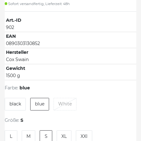
Sofort versandfertig, Lieferzeit 48h
Art.-ID
902
EAN
0890303130852
Hersteller
Cox Swain
Gewicht
1500 g
Farbe:
blue
black
blue
White
Größe:
S
L
M
S
XL
XXl