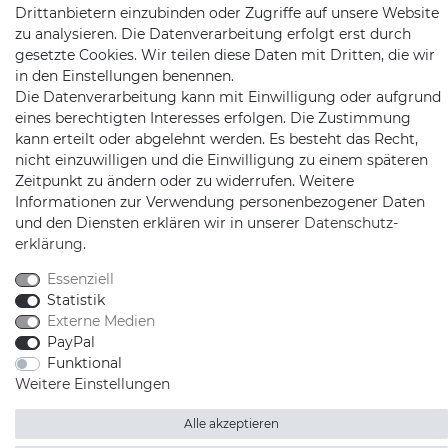
Drittanbietern einzubinden oder Zugriffe auf unsere Website
zu analysieren. Die Datenverarbeitung erfolgt erst durch
gesetzte Cookies. Wir teilen diese Daten mit Dritten, die wir
in den Einstellungen benennen.
Die Datenverarbeitung kann mit Einwilligung oder aufgrund
eines berechtigten Interesses erfolgen. Die Zustimmung
kann erteilt oder abgelehnt werden. Es besteht das Recht,
Schnellversand auf Facebook
Schnellversand auf Twitter
Schnellversand auf YouTube
Schnellversand auf In
Schnellversand a
Schnellvers
Schne
nicht einzuwilligen und die Einwilligung zu einem späteren
Zeitpunkt zu ändern oder zu widerrufen. Weitere
Informationen zur Verwendung personenbezogener Daten
und den Diensten erklären wir in unserer
Daten­schutz­
erklärung
.
2026 Schnellversand
| copyright & design by mediaria®
*Alle Preise inkl. MwSt., zzgl. Versandkosten
Essenziell
Statistik
Externe Medien
PayPal
Funktional
Weitere Einstellungen
Alle akzeptieren