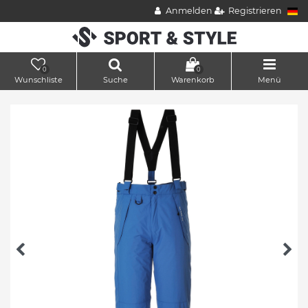
Anmelden
Registrieren
0
0
Wunschliste
Suche
Warenkorb
Menü