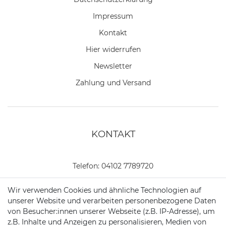
Impressum
Kontakt
Hier widerrufen
Newsletter
Zahlung und Versand
KONTAKT
Telefon:
04102 7789720
Mail:
kundenservice@motionandsports.de
Wir verwenden Cookies und ähnliche Technologien auf
unserer Website und verarbeiten personenbezogene Daten
Jochim-Klindt-Str. 5
von Besucher:innen unserer Webseite (z.B. IP-Adresse), um
22926 Ahrensburg
z.B. Inhalte und Anzeigen zu personalisieren, Medien von