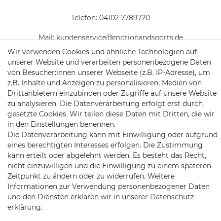
Telefon:
04102 7789720
Mail:
kundenservice@motionandsports.de
Wir verwenden Cookies und ähnliche Technologien auf
Jochim-Klindt-Str. 5
unserer Website und verarbeiten personenbezogene Daten
22926 Ahrensburg
von Besucher:innen unserer Webseite (z.B. IP-Adresse), um
z.B. Inhalte und Anzeigen zu personalisieren, Medien von
Drittanbietern einzubinden oder Zugriffe auf unsere Website
zu analysieren. Die Datenverarbeitung erfolgt erst durch
gesetzte Cookies. Wir teilen diese Daten mit Dritten, die wir
in den Einstellungen benennen.
Die Datenverarbeitung kann mit Einwilligung oder aufgrund
eines berechtigten Interesses erfolgen. Die Zustimmung
Schnellversand auf Facebook
Schnellversand auf Twitter
Schnellversand auf YouTube
Schnellversand auf In
Schnellversand a
Schnellvers
Schne
kann erteilt oder abgelehnt werden. Es besteht das Recht,
nicht einzuwilligen und die Einwilligung zu einem späteren
Zeitpunkt zu ändern oder zu widerrufen. Weitere
Informationen zur Verwendung personenbezogener Daten
und den Diensten erklären wir in unserer
Daten­schutz­
2026 Schnellversand
| copyright & design by mediaria®
erklärung
.
*Alle Preise inkl. MwSt., zzgl. Versandkosten