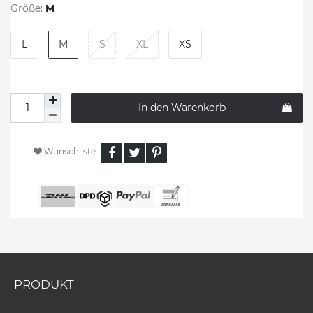
Größe:
M
L
M
S
XL
XS
In den Warenkorb
Wunschliste
PRODUKT