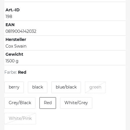
Art.-ID
198
EAN
0819004142032
Hersteller
Cox Swain
Gewicht
1500 g
Farbe:
Red
berry
black
blue/black
green
Grey/Black
Red
White/Grey
White/Pink