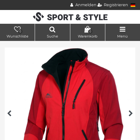
Anmelden
Registrieren
0
0
Wunschliste
Suche
Warenkorb
Menü