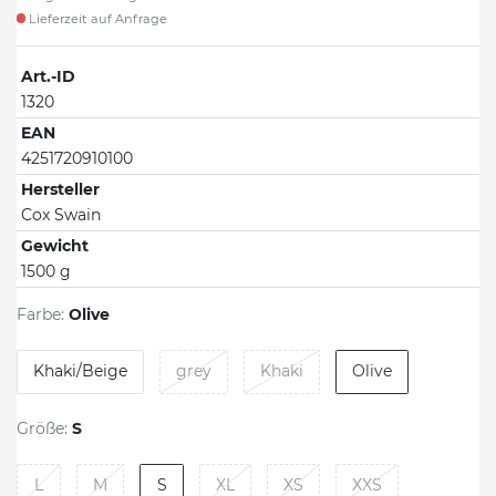
Lieferzeit auf Anfrage
Art.-ID
1320
EAN
4251720910100
Hersteller
Cox Swain
Gewicht
1500 g
Farbe:
Olive
Khaki/Beige
grey
Khaki
Olive
Größe:
S
L
M
S
XL
XS
XXS