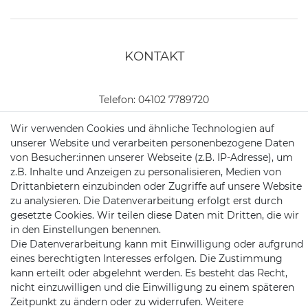
KONTAKT
Telefon:
04102 7789720
Mail:
kundenservice@motionandsports.de
Wir verwenden Cookies und ähnliche Technologien auf
unserer Website und verarbeiten personenbezogene Daten
Jochim-Klindt-Str. 5
von Besucher:innen unserer Webseite (z.B. IP-Adresse), um
22926 Ahrensburg
z.B. Inhalte und Anzeigen zu personalisieren, Medien von
Drittanbietern einzubinden oder Zugriffe auf unsere Website
zu analysieren. Die Datenverarbeitung erfolgt erst durch
gesetzte Cookies. Wir teilen diese Daten mit Dritten, die wir
in den Einstellungen benennen.
Die Datenverarbeitung kann mit Einwilligung oder aufgrund
eines berechtigten Interesses erfolgen. Die Zustimmung
kann erteilt oder abgelehnt werden. Es besteht das Recht,
Schnellversand auf Facebook
Schnellversand auf Twitter
Schnellversand auf YouTube
Schnellversand auf In
Schnellversand a
Schnellvers
Schne
nicht einzuwilligen und die Einwilligung zu einem späteren
Zeitpunkt zu ändern oder zu widerrufen. Weitere