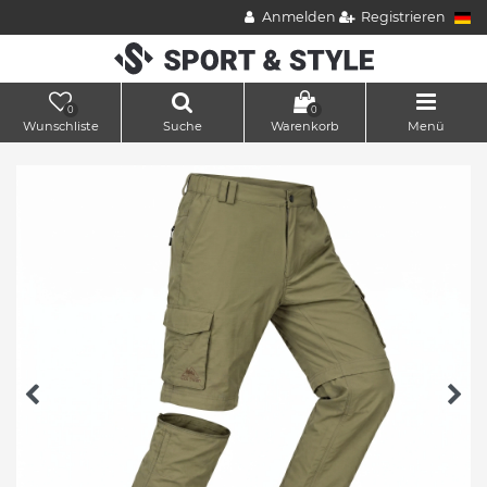
Anmelden
Registrieren
0
0
Wunschliste
Suche
Warenkorb
Menü