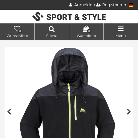
Anmelden
Registrieren
0
0
Wunschliste
Suche
Warenkorb
Menü