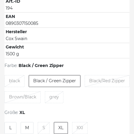
Art.-ID
194
EAN
0890307150085
Hersteller
Cox Swain
Gewicht
1500 g
Farbe:
Black / Green Zipper
black
Black / Green Zipper
Black/Red Zipper
Brown/Black
grey
Größe:
XL
L
M
S
XL
XXl