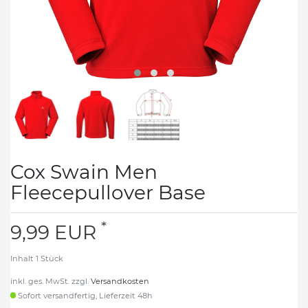
Cox Swain Men
Fleecepullover Base
*
9,99 EUR
Inhalt
1
Stück
inkl. ges. MwSt. zzgl.
Versandkosten
Sofort versandfertig, Lieferzeit 48h