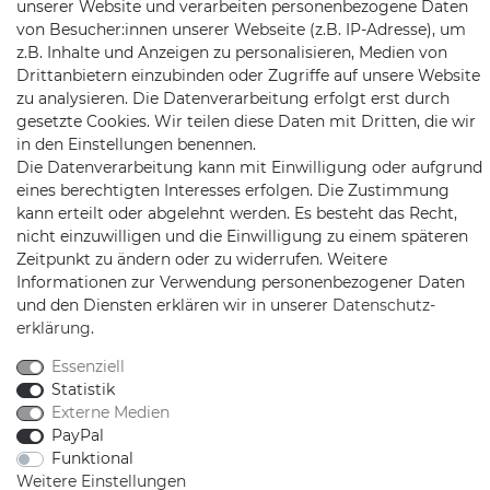
unserer Website und verarbeiten personenbezogene Daten
Jochim-Klindt-Str. 5
von Besucher:innen unserer Webseite (z.B. IP-Adresse), um
22926 Ahrensburg
z.B. Inhalte und Anzeigen zu personalisieren, Medien von
Drittanbietern einzubinden oder Zugriffe auf unsere Website
zu analysieren. Die Datenverarbeitung erfolgt erst durch
gesetzte Cookies. Wir teilen diese Daten mit Dritten, die wir
in den Einstellungen benennen.
Die Datenverarbeitung kann mit Einwilligung oder aufgrund
eines berechtigten Interesses erfolgen. Die Zustimmung
kann erteilt oder abgelehnt werden. Es besteht das Recht,
Schnellversand auf Facebook
Schnellversand auf Twitter
Schnellversand auf YouTube
Schnellversand auf In
Schnellversand a
Schnellvers
Schne
nicht einzuwilligen und die Einwilligung zu einem späteren
Zeitpunkt zu ändern oder zu widerrufen. Weitere
Informationen zur Verwendung personenbezogener Daten
und den Diensten erklären wir in unserer
Daten­schutz­
erklärung
.
2026 Schnellversand
| copyright & design by mediaria®
*Alle Preise inkl. MwSt., zzgl. Versandkosten
Essenziell
Statistik
Externe Medien
PayPal
Funktional
Weitere Einstellungen