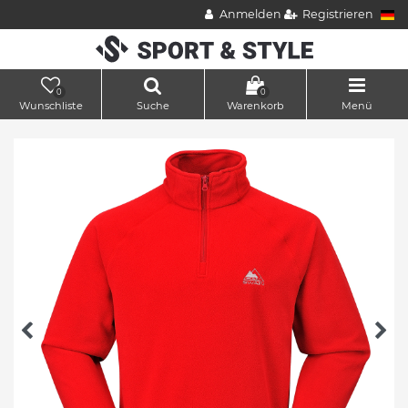
Anmelden
Registrieren
0
0
Wunschliste
Suche
Warenkorb
Menü