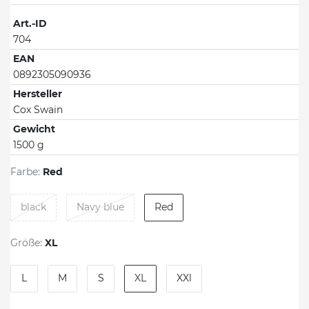
Art.-ID
704
EAN
0892305090936
Hersteller
Cox Swain
Gewicht
1500 g
Farbe:
Red
black
Navy blue
Red
Größe:
XL
L
M
S
XL
XXl