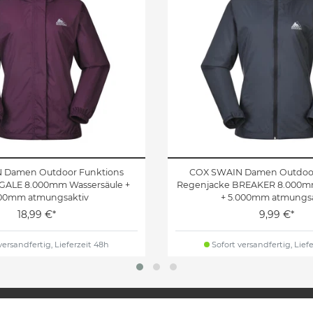
 Damen Outdoor Funktions
COX SWAIN Damen Outdoor
GALE 8.000mm Wassersäule +
Regenjacke BREAKER 8.000m
00mm atmungsaktiv
+ 5.000mm atmungsa
18,99 €*
9,99 €*
versandfertig, Lieferzeit 48h
Sofort versandfertig, Lief