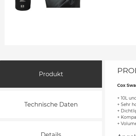
PRO
Produkt
Cox Swa
+ 10L un
Technische Daten
+ Sehr h
+ Dichtl
+ Kompak
+ Volume
Details