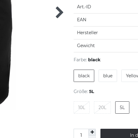
Art.-ID
EAN
Hersteller
Gewicht
Farbe:
black
black
blue
Yello
Größe:
5L
10L
20L
5L
In 