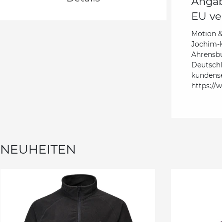
Angab
EU ve
Motion 
Jochim-K
Ahrensb
Deutsch
kundens
https://
NEUHEITEN