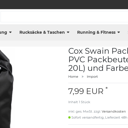
ung
Rucksäcke & Taschen
Running & Fitness
Cox Swain Pac
PVC Packbeute
20L) und Farb
Home
Import
*
7,99 EUR
Inhalt
1
Stück
inkl. ges. MwSt. zzgl.
Versandkosten
Sofort versandfertig, Lieferzeit 48h