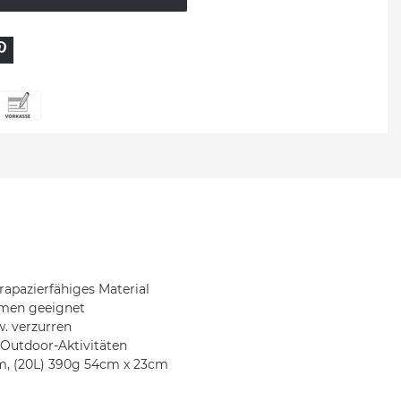
rapazierfähiges Material
mmen geeignet
w. verzurren
 Outdoor-Aktivitäten
cm, (20L) 390g 54cm x 23cm