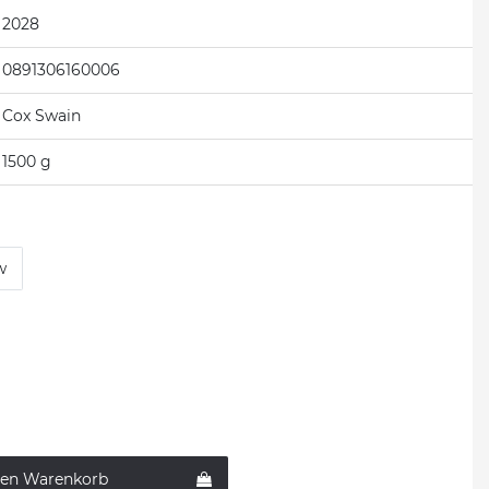
2028
0891306160006
Cox Swain
1500 g
w
den Warenkorb