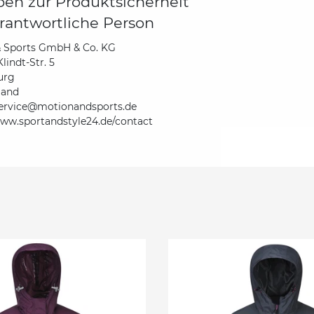
en zur Produktsicherheit
rantwortliche Person
& Sports GmbH & Co. KG
lindt-Str. 5
urg
land
ervice@motionandsports.de
www.sportandstyle24.de/contact