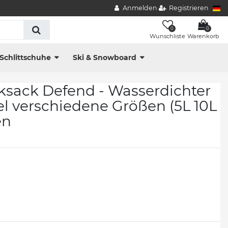
Anmelden
Registrieren
0
0
Wunschliste
Warenkorb
Schlittschuhe
Ski & Snowboard
ksack Defend - Wasserdichter
l verschiedene Größen (5L 10L
en