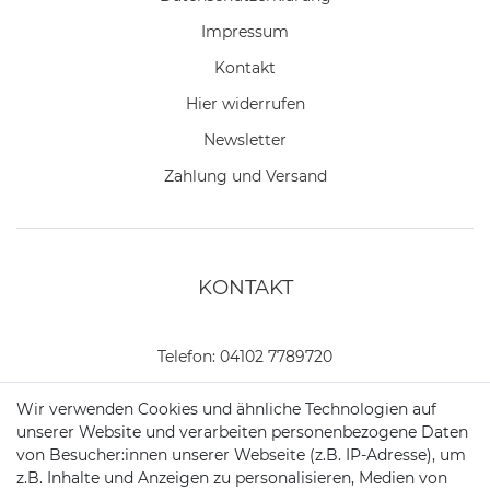
Impressum
Kontakt
Hier widerrufen
Newsletter
Zahlung und Versand
KONTAKT
Telefon:
04102 7789720
Mail:
kundenservice@motionandsports.de
Wir verwenden Cookies und ähnliche Technologien auf
unserer Website und verarbeiten personenbezogene Daten
Jochim-Klindt-Str. 5
von Besucher:innen unserer Webseite (z.B. IP-Adresse), um
22926 Ahrensburg
z.B. Inhalte und Anzeigen zu personalisieren, Medien von