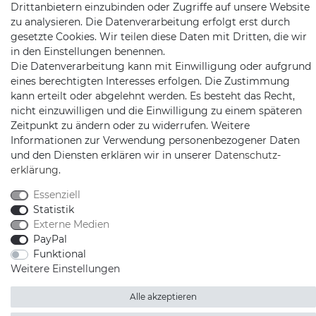
Drittanbietern einzubinden oder Zugriffe auf unsere Website
zu analysieren. Die Datenverarbeitung erfolgt erst durch
gesetzte Cookies. Wir teilen diese Daten mit Dritten, die wir
in den Einstellungen benennen.
Die Datenverarbeitung kann mit Einwilligung oder aufgrund
eines berechtigten Interesses erfolgen. Die Zustimmung
kann erteilt oder abgelehnt werden. Es besteht das Recht,
Schnellversand auf Facebook
Schnellversand auf Twitter
Schnellversand auf YouTube
Schnellversand auf In
Schnellversand a
Schnellvers
Schne
nicht einzuwilligen und die Einwilligung zu einem späteren
Zeitpunkt zu ändern oder zu widerrufen. Weitere
Informationen zur Verwendung personenbezogener Daten
und den Diensten erklären wir in unserer
Daten­schutz­
erklärung
.
2026 Schnellversand
| copyright & design by mediaria®
*Alle Preise inkl. MwSt., zzgl. Versandkosten
Essenziell
Statistik
Externe Medien
PayPal
Funktional
Weitere Einstellungen
Alle akzeptieren