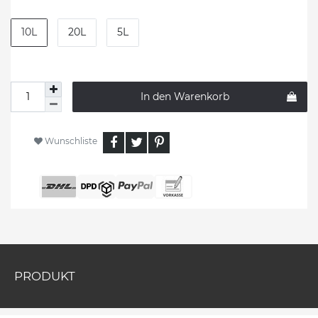
10L
20L
5L
In den Warenkorb
Wunschliste
PRODUKT