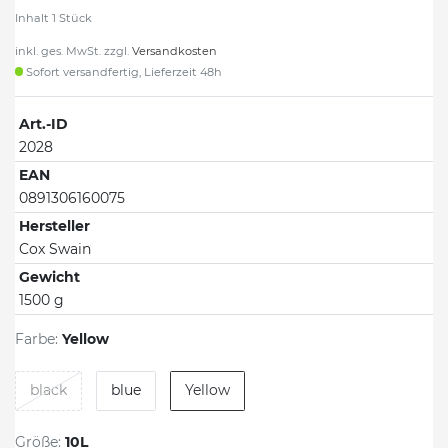
Inhalt
1
Stück
inkl. ges. MwSt. zzgl.
Versandkosten
Sofort versandfertig, Lieferzeit 48h
Art.-ID
2028
EAN
0891306160075
Hersteller
Cox Swain
Gewicht
1500 g
Farbe:
Yellow
black
blue
Yellow
Größe:
10L