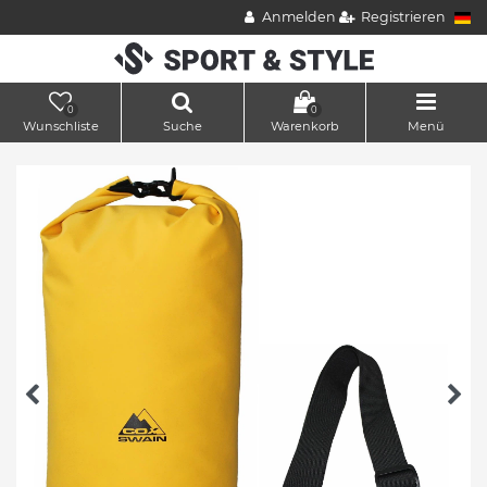
Anmelden
Registrieren
0
0
Wunschliste
Suche
Warenkorb
Menü