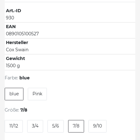
Art.-ID
930
EAN
0890105100527
Hersteller
Cox Swain
Gewicht
1500 g
Farbe:
blue
blue
Pink
Größe:
7/8
11/12
3/4
5/6
7/8
9/10