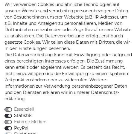
Wir verwenden Cookies und ähnliche Technologien auf
Jochim-Klindt-Str. 5
unserer Website und verarbeiten personenbezogene Daten
22926 Ahrensburg
von Besucher:innen unserer Webseite (z.B. IP-Adresse), um
z.B. Inhalte und Anzeigen zu personalisieren, Medien von
Drittanbietern einzubinden oder Zugriffe auf unsere Website
zu analysieren. Die Datenverarbeitung erfolgt erst durch
gesetzte Cookies. Wir teilen diese Daten mit Dritten, die wir
in den Einstellungen benennen.
Die Datenverarbeitung kann mit Einwilligung oder aufgrund
eines berechtigten Interesses erfolgen. Die Zustimmung
Schnellversand auf Facebook
Schnellversand auf Twitter
Schnellversand auf YouTube
Schnellversand auf In
Schnellversand a
Schnellvers
Schne
kann erteilt oder abgelehnt werden. Es besteht das Recht,
nicht einzuwilligen und die Einwilligung zu einem späteren
Zeitpunkt zu ändern oder zu widerrufen. Weitere
Informationen zur Verwendung personenbezogener Daten
und den Diensten erklären wir in unserer
Daten­schutz­
2026 Schnellversand
| copyright & design by mediaria®
erklärung
.
*Alle Preise inkl. MwSt., zzgl. Versandkosten
Essenziell
Statistik
Externe Medien
PayPal