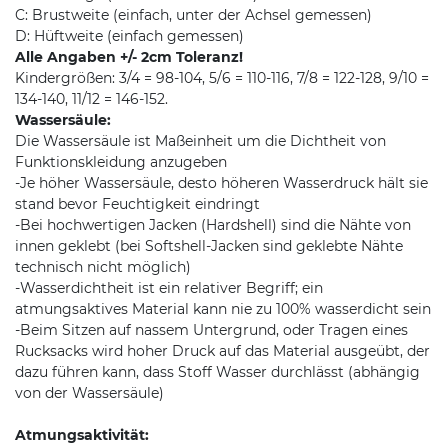
C: Brustweite (einfach, unter der Achsel gemessen)
D: Hüftweite (einfach gemessen)
Alle Angaben +/- 2cm Toleranz!
Kindergrößen: 3/4 = 98-104, 5/6 = 110-116, 7/8 = 122-128, 9/10 =
134-140, 11/12 = 146-152.
Wassersäule:
Die Wassersäule ist Maßeinheit um die Dichtheit von
Funktionskleidung anzugeben
-Je höher Wassersäule, desto höheren Wasserdruck hält sie
stand bevor Feuchtigkeit eindringt
-Bei hochwertigen Jacken (Hardshell) sind die Nähte von
innen geklebt (bei Softshell-Jacken sind geklebte Nähte
technisch nicht möglich)
-Wasserdichtheit ist ein relativer Begriff; ein
atmungsaktives Material kann nie zu 100% wasserdicht sein
-Beim Sitzen auf nassem Untergrund, oder Tragen eines
Rucksacks wird hoher Druck auf das Material ausgeübt, der
dazu führen kann, dass Stoff Wasser durchlässt (abhängig
von der Wassersäule)
Atmungsaktivität: