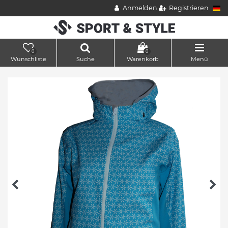
Anmelden
Registrieren
0
0
Wunschliste
Suche
Warenkorb
Menü