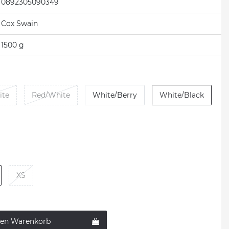
0892305090349
Cox Swain
1500 g
ite
Red/White
White/Berry
White/Black
XS
den Warenkorb