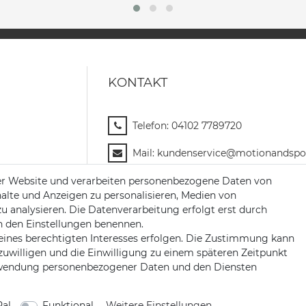
KONTAKT
Telefon:
04102 7789720
Mail:
kundenservice@motionandspor
Jochim-Klindt-Str. 5
er Website und verarbeiten personenbezogene Daten von
22926 Ahrensburg
halte und Anzeigen zu personalisieren, Medien von
zu analysieren. Die Datenverarbeitung erfolgt erst durch
 in den Einstellungen benennen.
eines berechtigten Interesses erfolgen. Die Zustimmung kann
nzuwilligen und die Einwilligung zu einem späteren Zeitpunkt
erwendung personenbezogener Daten und den Diensten
al
Funktional
Weitere Einstellungen