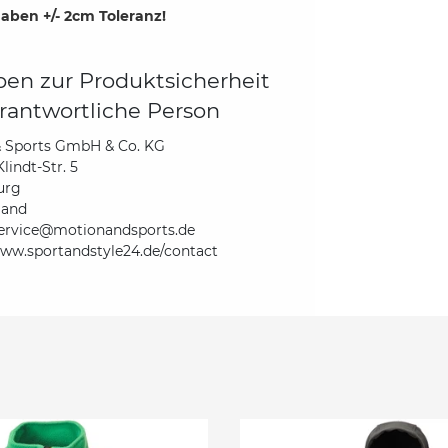
aben +/- 2cm Toleranz!
en zur Produktsicherheit
rantwortliche Person
& Sports GmbH & Co. KG
lindt-Str. 5
urg
land
ervice@motionandsports.de
www.sportandstyle24.de/contact