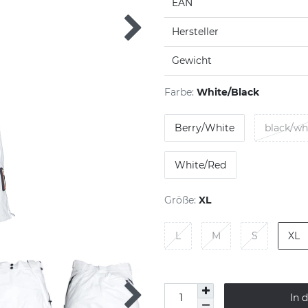
EAN
Hersteller
Gewicht
Farbe:
White/Black
Berry/White
black/wh
White/Red
Größe:
XL
L
M
S
XL
In 