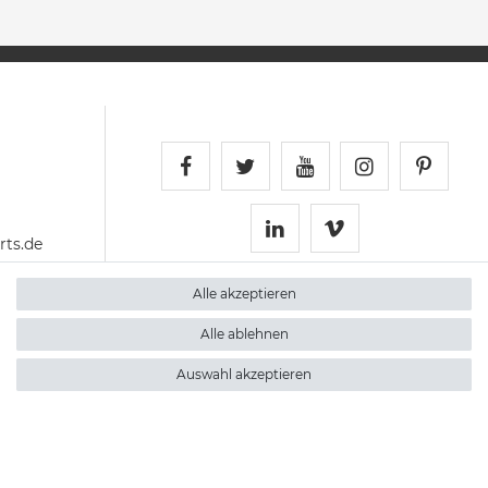
Schnellversand auf Faceboo
Schnellversand auf Twi
Schnellversand 
Schnellvers
Schne
ts.de
Schnellversand auf 
Schnellversan
Alle akzeptieren
Alle ablehnen
Auswahl akzeptieren