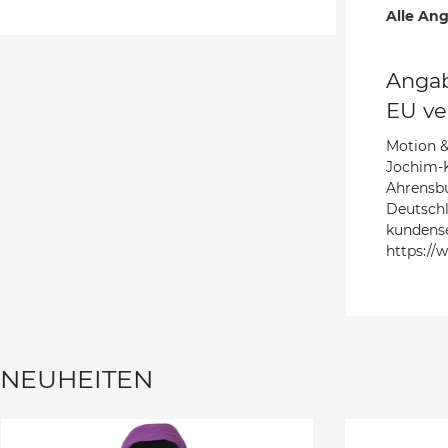
Alle Ang
Angab
EU ve
Motion 
Jochim-K
Ahrensb
Deutsch
kundens
https://
NEUHEITEN