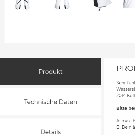
PRO
Produkt
Sehr fun
Wassersä
2014 Kol
Technische Daten
Bitte be
A: max. 
B: Beinl
Details