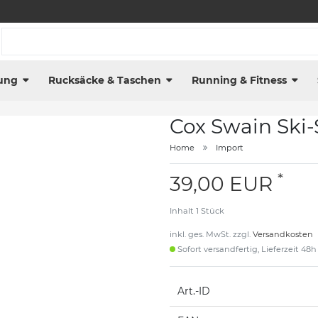
ung
Rucksäcke & Taschen
Running & Fitness
Cox Swain Ski
Home
Import
*
39,00 EUR
Inhalt
1
Stück
inkl. ges. MwSt. zzgl.
Versandkosten
Sofort versandfertig, Lieferzeit 48h
Art.-ID