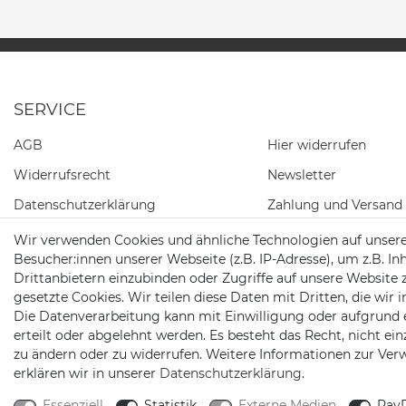
SERVICE
AGB
Hier widerrufen
Widerrufs­recht
Newsletter
Daten­schutz­erklärung
Zahlung und Versand
Impressum
Wir verwenden Cookies und ähnliche Technologien auf unser
Besucher:innen unserer Webseite (z.B. IP-Adresse), um z.B. In
Kontakt
Drittanbietern einzubinden oder Zugriffe auf unsere Website 
gesetzte Cookies. Wir teilen diese Daten mit Dritten, die wir
Die Datenverarbeitung kann mit Einwilligung oder aufgrund 
erteilt oder abgelehnt werden. Es besteht das Recht, nicht ei
zu ändern oder zu widerrufen. Weitere Informationen zur V
2026 Schnellversand
| copyright & design by mediaria®
erklären wir in unserer
Daten­schutz­erklärung
.
*Alle Preise inkl. MwSt., zzgl. Versandkosten
Essenziell
Statistik
Externe Medien
PayP