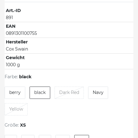
Art.-ID
891
EAN
0891301100755
Hersteller
Cox Swain
Gewicht
1000 g
Farbe:
black
berry
black
Dark Red
Navy
Yellow
Größe:
XS