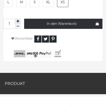
L
M
S
XL
XS
In den Warenkorb
Wunschliste
PRODUKT