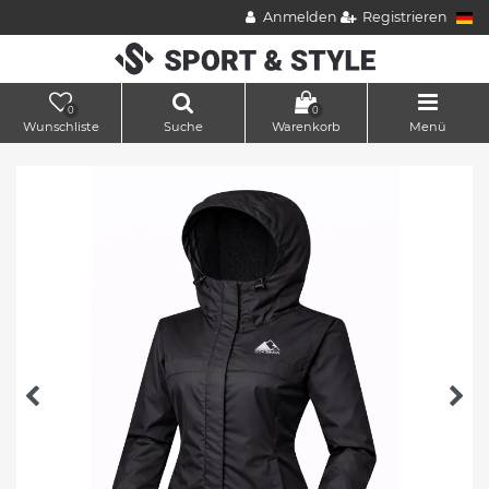
Anmelden
Registrieren
0
0
Wunschliste
Suche
Warenkorb
Menü