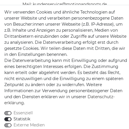
Mail:
kundenservice@motionandsports.de
Wir verwenden Cookies und ähnliche Technologien auf
Jochim-Klindt-Str. 5
unserer Website und verarbeiten personenbezogene Daten
22926 Ahrensburg
von Besucher:innen unserer Webseite (z.B. IP-Adresse), um
z.B. Inhalte und Anzeigen zu personalisieren, Medien von
Drittanbietern einzubinden oder Zugriffe auf unsere Website
zu analysieren. Die Datenverarbeitung erfolgt erst durch
gesetzte Cookies. Wir teilen diese Daten mit Dritten, die wir
in den Einstellungen benennen.
Die Datenverarbeitung kann mit Einwilligung oder aufgrund
eines berechtigten Interesses erfolgen. Die Zustimmung
Schnellversand auf Facebook
Schnellversand auf Twitter
Schnellversand auf YouTube
Schnellversand auf In
Schnellversand a
Schnellvers
Schne
kann erteilt oder abgelehnt werden. Es besteht das Recht,
nicht einzuwilligen und die Einwilligung zu einem späteren
Zeitpunkt zu ändern oder zu widerrufen. Weitere
Informationen zur Verwendung personenbezogener Daten
und den Diensten erklären wir in unserer
Daten­schutz­
2026 Schnellversand
| copyright & design by mediaria®
erklärung
.
*Alle Preise inkl. MwSt., zzgl. Versandkosten
Essenziell
Statistik
Externe Medien