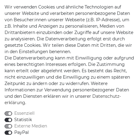
Wir verwenden Cookies und ähnliche Technologien auf
Mail:
kundenservice@motionandsports.de
unserer Website und verarbeiten personenbezogene Daten
Jochim-Klindt-Str. 5
von Besucher:innen unserer Webseite (z.B. IP-Adresse), um
22926 Ahrensburg
z.B. Inhalte und Anzeigen zu personalisieren, Medien von
Drittanbietern einzubinden oder Zugriffe auf unsere Website
zu analysieren. Die Datenverarbeitung erfolgt erst durch
gesetzte Cookies. Wir teilen diese Daten mit Dritten, die wir
in den Einstellungen benennen.
Die Datenverarbeitung kann mit Einwilligung oder aufgrund
eines berechtigten Interesses erfolgen. Die Zustimmung
kann erteilt oder abgelehnt werden. Es besteht das Recht,
Schnellversand auf Facebook
Schnellversand auf Twitter
Schnellversand auf YouTube
Schnellversand auf In
Schnellversand a
Schnellvers
Schne
nicht einzuwilligen und die Einwilligung zu einem späteren
Zeitpunkt zu ändern oder zu widerrufen. Weitere
Informationen zur Verwendung personenbezogener Daten
und den Diensten erklären wir in unserer
Daten­schutz­
erklärung
.
2026 Schnellversand
| copyright & design by mediaria®
Essenziell
*Alle Preise inkl. MwSt., zzgl. Versandkosten
Statistik
Externe Medien
PayPal