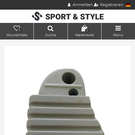
Anmelden
Registrieren
0
0
Wunschliste
Suche
Warenkorb
Menü