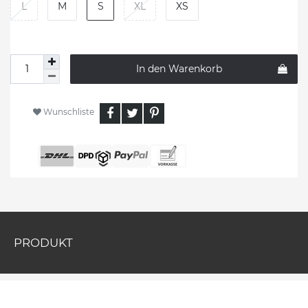
L
M
S
XL
XS
In den Warenkorb
Wunschliste
PRODUKT