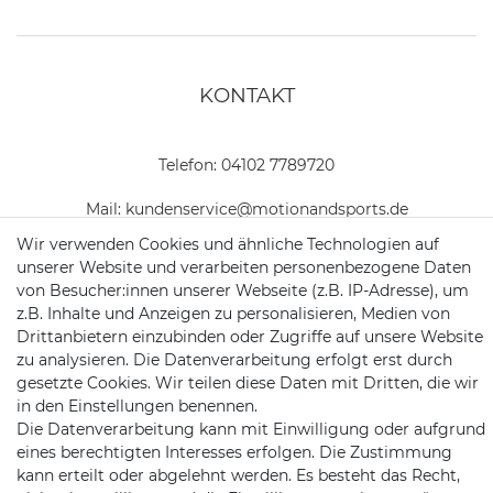
KONTAKT
Telefon:
04102 7789720
Mail:
kundenservice@motionandsports.de
Wir verwenden Cookies und ähnliche Technologien auf
Jochim-Klindt-Str. 5
unserer Website und verarbeiten personenbezogene Daten
22926 Ahrensburg
von Besucher:innen unserer Webseite (z.B. IP-Adresse), um
z.B. Inhalte und Anzeigen zu personalisieren, Medien von
Drittanbietern einzubinden oder Zugriffe auf unsere Website
zu analysieren. Die Datenverarbeitung erfolgt erst durch
gesetzte Cookies. Wir teilen diese Daten mit Dritten, die wir
in den Einstellungen benennen.
Die Datenverarbeitung kann mit Einwilligung oder aufgrund
eines berechtigten Interesses erfolgen. Die Zustimmung
Schnellversand auf Facebook
Schnellversand auf Twitter
Schnellversand auf YouTube
Schnellversand auf In
Schnellversand a
Schnellvers
Schne
kann erteilt oder abgelehnt werden. Es besteht das Recht,