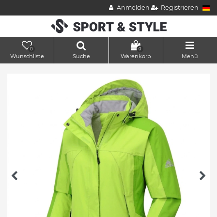
Anmelden
Registrieren
0
0
Wunschliste
Suche
Warenkorb
Menü