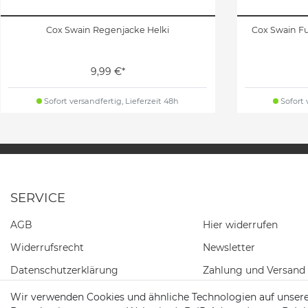
Cox Swain Regenjacke Helki
Cox Swain F
9,99 €*
Sofort versandfertig, Lieferzeit 48h
Sofort 
SERVICE
AGB
Hier widerrufen
Widerrufs­recht
Newsletter
Daten­schutz­erklärung
Zahlung und Versand
Impressum
Wir verwenden Cookies und ähnliche Technologien auf unser