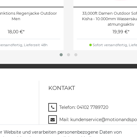
unktions Regenjacke Outdoor
33,000ft Damen Outdoor Sof
Men
Kisha - 10.000mm Wassersäu
atmungsaktiv
18,00 €*
19,99 €*
versandfertig, Lieferzeit 48h
Sofort versandfertig, Lief
KONTAKT
Telefon:
04102 7789720
Mail:
kundenservice@motionandspor
Jochim-Klindt-Str. 5
er Website und verarbeiten personenbezogene Daten von