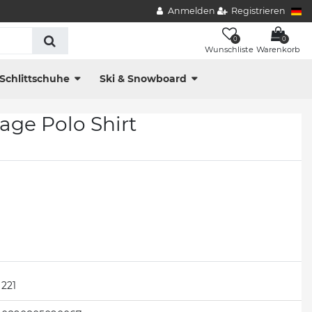
Anmelden
Registrieren
0
0
Wunschliste
Warenkorb
Schlittschuhe
Ski & Snowboard
age Polo Shirt
221