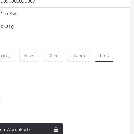
0890805090067
Cox Swain
1500 g
grey
Navy
Olive
orange
Pink
den Warenkorb