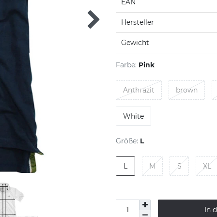
EAN
Hersteller
Gewicht
Farbe:
Pink
Anthrazit
brown
White
Größe:
L
L
M
S
XL
In 