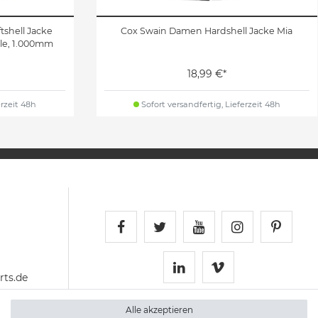
tshell Jacke
Cox Swain Damen Hardshell Jacke Mia
le, 1.000mm
18,99 €*
erzeit 48h
Sofort versandfertig, Lieferzeit 48h
Schnellversand auf Faceboo
Schnellversand auf Twi
Schnellversand 
Schnellvers
Schne
ts.de
Schnellversand auf 
Schnellversan
Alle akzeptieren