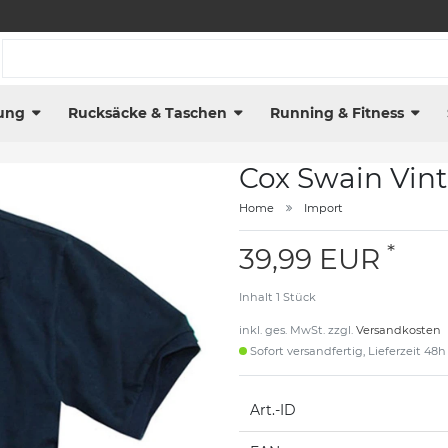
ung
Rucksäcke & Taschen
Running & Fitness
Cox Swain Vint
Home
Import
*
39,99 EUR
Inhalt
1
Stück
inkl. ges. MwSt. zzgl.
Versandkosten
Sofort versandfertig, Lieferzeit 48h
Art.-ID